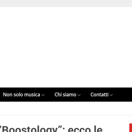
Non solo musica
Chi siamo
Contatti
“Boostology”: ecco le