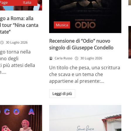
Page
Italia
go a Roma: alla
il tour “Nina canta
Musica
state”
Recensione di “Odio” nuovo
30 Luglio 2026
singolo di Giuseppe Condello
go torna nella
uno degli
Carla Russo
30 Luglio 2026
più attesi della
Un titolo che pesa, una scrittura
e.…
che scava e un tema che
appartiene al presente:…
Leggi di più