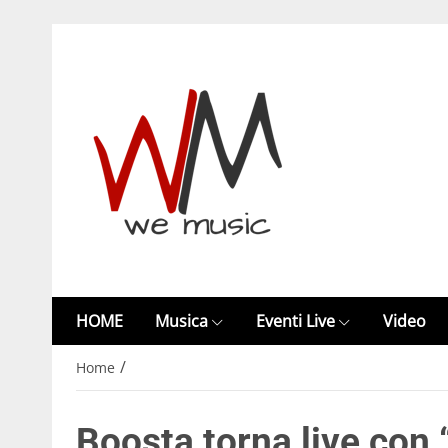
HOME
Musica
Eventi Live
Video
/
Home
Boosta torna live con 