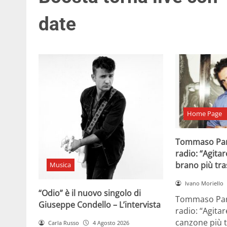
date
Home Page
Tommaso Par
radio: “Agitar
brano più tr
Musica
Ivano Moriello
“Odio” è il nuovo singolo di
Tommaso Para
Giuseppe Condello – L’intervista
radio: “Agitar
canzone più t
Carla Russo
4 Agosto 2026