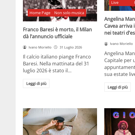
Live
Home Page
Non solo musica
Angelina Man
Cavea arriva 
Franco Baresi è morto, il Milan
nei teatri d’e
dà l’annuncio ufficiale
Ivano Moriello
Ivano Moriello
31 Luglio 2026
Angelina Man
Il calcio italiano piange Franco
Capitale per 
Baresi. Nella mattinata del 31
appuntamenti 
luglio 2026 è stato il…
sua estate liv
Leggi di più
Leggi di più