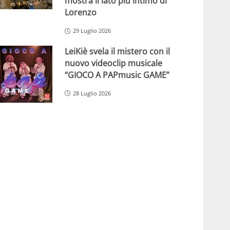
mostra il lato più intimo di
Lorenzo
29 Luglio 2026
LeiKiè svela il mistero con il
nuovo videoclip musicale
“GIOCO A PAPmusic GAME”
28 Luglio 2026