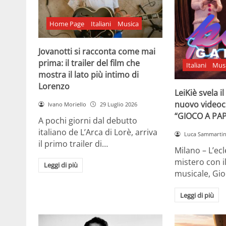
Home Page
Italiani
Musica
Jovanotti si racconta come mai
prima: il trailer del film che
Italiani
Mus
mostra il lato più intimo di
Lorenzo
LeiKiè svela i
nuovo videoc
Ivano Moriello
29 Luglio 2026
“GIOCO A PA
A pochi giorni dal debutto
italiano de L’Arca di Lorè, arriva
Luca Sammarti
il primo trailer di…
Milano – L’ecle
mistero con i
Leggi di più
musicale, Gi
Leggi di più