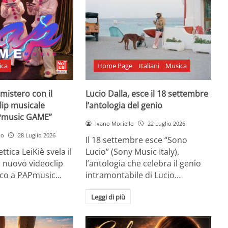
ica
Home Page
Italiani
Musica
l mistero con il
Lucio Dalla, esce il 18 settembre
lip musicale
l’antologia del genio
Pmusic GAME”
Ivano Moriello
22 Luglio 2026
no
28 Luglio 2026
Il 18 settembre esce “Sono
ttica LeiKiè svela il
Lucio” (Sony Music Italy),
l nuovo videoclip
l’antologia che celebra il genio
oco a PAPmusic…
intramontabile di Lucio…
Leggi di più