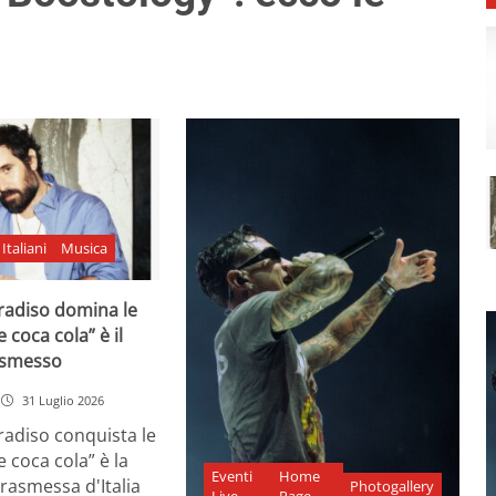
Italiani
Musica
adiso domina le
e coca cola” è il
asmesso
31 Luglio 2026
diso conquista le
e coca cola” è la
Eventi
Home
rasmessa d'Italia
Photogallery