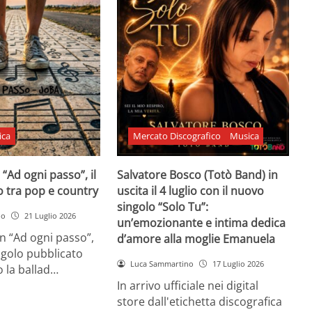
ica
Mercato Discografico
Musica
 “Ad ogni passo”, il
Salvatore Bosco (Totò Band) in
o tra pop e country
uscita il 4 luglio con il nuovo
singolo “Solo Tu”:
no
21 Luglio 2026
un’emozionante e intima dedica
n “Ad ogni passo”,
d’amore alla moglie Emanuela
ngolo pubblicato
Luca Sammartino
17 Luglio 2026
 la ballad…
In arrivo ufficiale nei digital
store dall'etichetta discografica