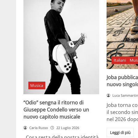
Italiani
Mus
Joba pubblica
nuovo singol
Musica
Luca Sammarti
“Odio” sengna il ritorno di
Joba torna co
Giuseppe Condello verso un
il secondo si
nuovo capitolo musicale
nel 2026 dopo
Carla Russo
22 Luglio 2026
Leggi di più
Cosa resta della nostra identità