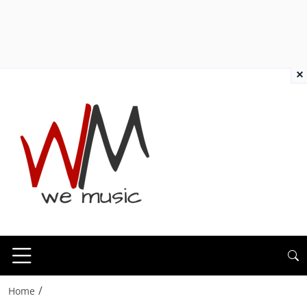
×
/
Home