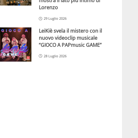
mostra il lato più intimo di
Lorenzo
29 Luglio 2026
LeiKiè svela il mistero con il
nuovo videoclip musicale
“GIOCO A PAPmusic GAME”
28 Luglio 2026