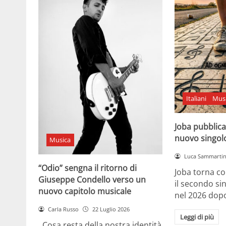
Italiani
Mus
Joba pubblica
nuovo singol
Musica
Luca Sammarti
“Odio” sengna il ritorno di
Joba torna co
Giuseppe Condello verso un
il secondo si
nuovo capitolo musicale
nel 2026 dopo
Carla Russo
22 Luglio 2026
Leggi di più
Cosa resta della nostra identità