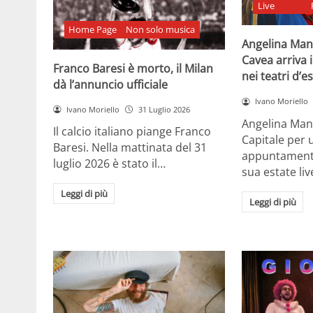
Live
Home Page
Non solo musica
Angelina Man
Cavea arriva 
Franco Baresi è morto, il Milan
nei teatri d’e
dà l’annuncio ufficiale
Ivano Moriello
Ivano Moriello
31 Luglio 2026
Angelina Man
Il calcio italiano piange Franco
Capitale per 
Baresi. Nella mattinata del 31
appuntamenti 
luglio 2026 è stato il…
sua estate liv
Leggi di più
Leggi di più