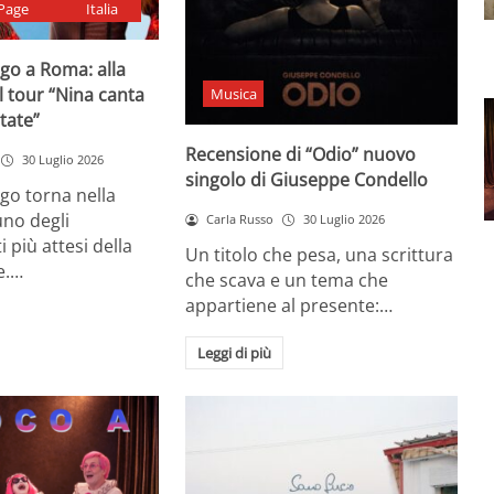
Page
Italia
go a Roma: alla
il tour “Nina canta
Musica
state”
Recensione di “Odio” nuovo
30 Luglio 2026
singolo di Giuseppe Condello
go torna nella
uno degli
Carla Russo
30 Luglio 2026
più attesi della
Un titolo che pesa, una scrittura
e.…
che scava e un tema che
appartiene al presente:…
Leggi di più