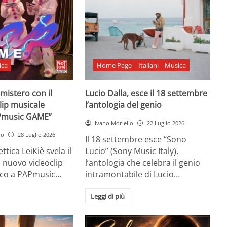
ica
Home Page
Italiani
Musica
l mistero con il
Lucio Dalla, esce il 18 settembre
lip musicale
l’antologia del genio
Pmusic GAME”
Ivano Moriello
22 Luglio 2026
no
28 Luglio 2026
Il 18 settembre esce “Sono
ttica LeiKiè svela il
Lucio” (Sony Music Italy),
l nuovo videoclip
l’antologia che celebra il genio
oco a PAPmusic…
intramontabile di Lucio…
Leggi di più