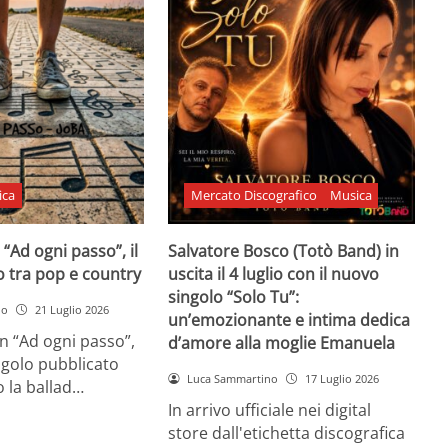
ica
Mercato Discografico
Musica
 “Ad ogni passo”, il
Salvatore Bosco (Totò Band) in
o tra pop e country
uscita il 4 luglio con il nuovo
singolo “Solo Tu”:
no
21 Luglio 2026
un’emozionante e intima dedica
n “Ad ogni passo”,
d’amore alla moglie Emanuela
ngolo pubblicato
Luca Sammartino
17 Luglio 2026
 la ballad…
In arrivo ufficiale nei digital
store dall'etichetta discografica