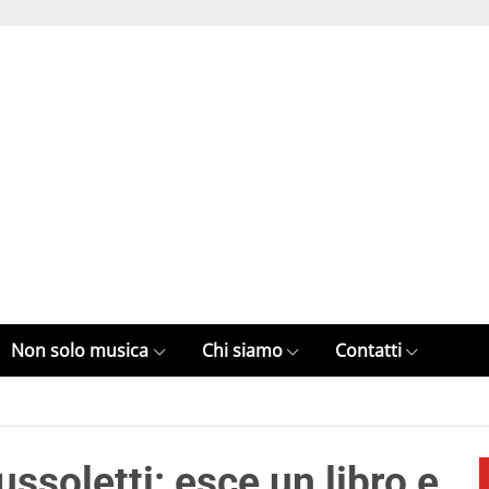
Non solo musica
Chi siamo
Contatti
ssoletti: esce un libro e