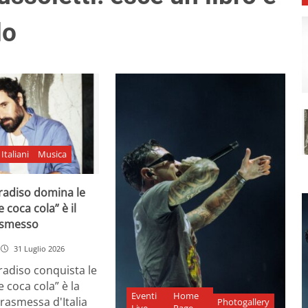
lo
Italiani
Musica
adiso domina le
e coca cola” è il
asmesso
31 Luglio 2026
diso conquista le
e coca cola” è la
Eventi
Home
rasmessa d'Italia
Photogallery