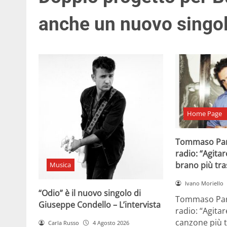
anche un nuovo singo
Home Page
Tommaso Par
radio: “Agitar
brano più tr
Musica
Ivano Moriello
“Odio” è il nuovo singolo di
Tommaso Para
Giuseppe Condello – L’intervista
radio: “Agitar
canzone più t
Carla Russo
4 Agosto 2026