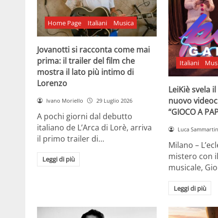
Home Page
Italiani
Musica
Jovanotti si racconta come mai
prima: il trailer del film che
Italiani
Mus
mostra il lato più intimo di
Lorenzo
LeiKiè svela i
nuovo videoc
Ivano Moriello
29 Luglio 2026
“GIOCO A PA
A pochi giorni dal debutto
italiano de L’Arca di Lorè, arriva
Luca Sammarti
il primo trailer di…
Milano – L’ecle
mistero con i
Leggi di più
musicale, Gi
Leggi di più