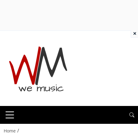
×
/
Home