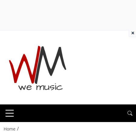
×
/
Home