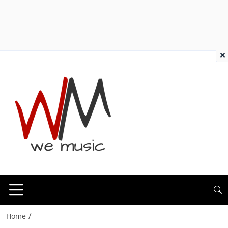
×
/
Home