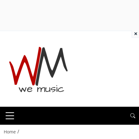
×
/
Home