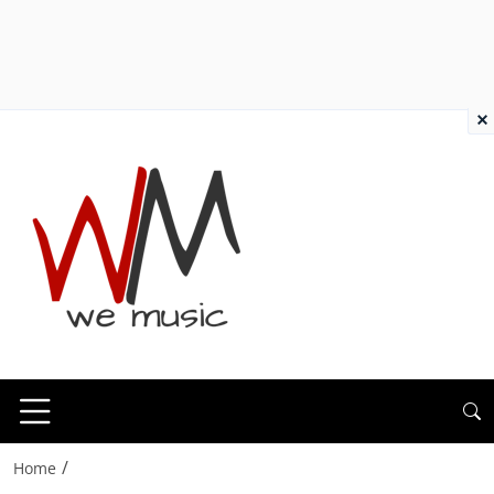
×
/
Home