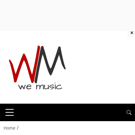
×
/
Home