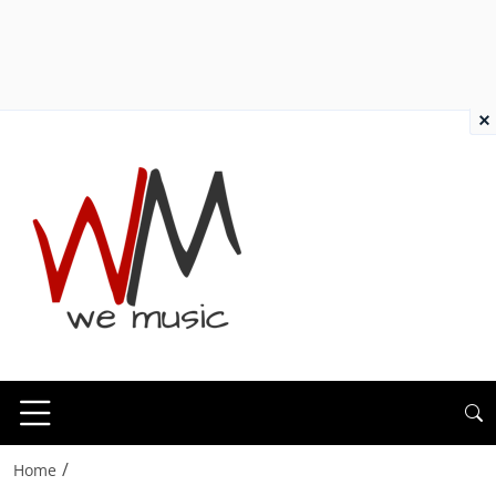
×
/
Home