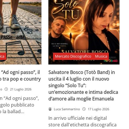
ica
Mercato Discografico
Musica
 “Ad ogni passo”, il
Salvatore Bosco (Totò Band) in
o tra pop e country
uscita il 4 luglio con il nuovo
singolo “Solo Tu”:
no
21 Luglio 2026
un’emozionante e intima dedica
n “Ad ogni passo”,
d’amore alla moglie Emanuela
ngolo pubblicato
Luca Sammartino
17 Luglio 2026
 la ballad…
In arrivo ufficiale nei digital
store dall'etichetta discografica