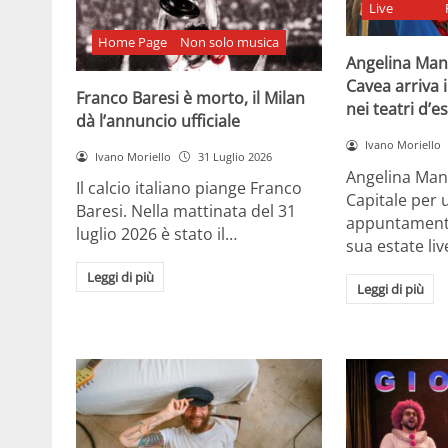
Live
Home Page
Non solo musica
Angelina Man
Cavea arriva 
Franco Baresi è morto, il Milan
nei teatri d’e
dà l’annuncio ufficiale
Ivano Moriello
Ivano Moriello
31 Luglio 2026
Angelina Man
Il calcio italiano piange Franco
Capitale per 
Baresi. Nella mattinata del 31
appuntamenti 
luglio 2026 è stato il…
sua estate liv
Leggi di più
Leggi di più