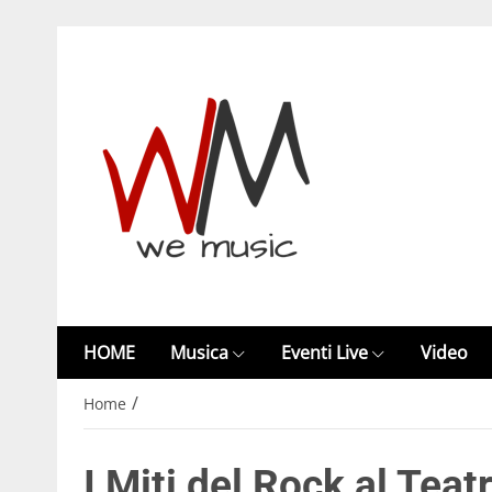
HOME
Musica
Eventi Live
Video
/
Home
I Miti del Rock al Tea