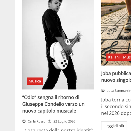
Italiani
Mus
Joba pubblica
nuovo singol
Musica
Luca Sammarti
“Odio” sengna il ritorno di
Joba torna co
Giuseppe Condello verso un
il secondo si
nuovo capitolo musicale
nel 2026 dopo
Carla Russo
22 Luglio 2026
Leggi di più
Cosa resta della nostra identità