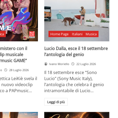
ica
Home Page
Italiani
Musica
l mistero con il
Lucio Dalla, esce il 18 settembre
lip musicale
l’antologia del genio
Pmusic GAME”
Ivano Moriello
22 Luglio 2026
no
28 Luglio 2026
Il 18 settembre esce “Sono
ttica LeiKiè svela il
Lucio” (Sony Music Italy),
l nuovo videoclip
l’antologia che celebra il genio
oco a PAPmusic…
intramontabile di Lucio…
Leggi di più