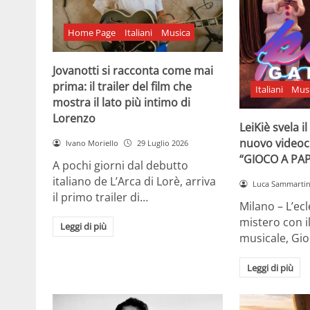
Home Page
Italiani
Musica
Jovanotti si racconta come mai
prima: il trailer del film che
Italiani
Mus
mostra il lato più intimo di
Lorenzo
LeiKiè svela i
nuovo videoc
Ivano Moriello
29 Luglio 2026
“GIOCO A PA
A pochi giorni dal debutto
italiano de L’Arca di Lorè, arriva
Luca Sammarti
il primo trailer di…
Milano – L’ecle
mistero con i
Leggi di più
musicale, Gi
Leggi di più