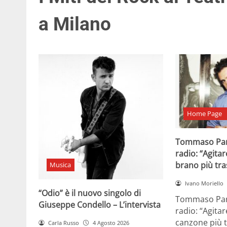
a Milano
Home Page
Tommaso Par
radio: “Agitar
brano più tr
Musica
Ivano Moriello
“Odio” è il nuovo singolo di
Tommaso Para
Giuseppe Condello – L’intervista
radio: “Agitar
canzone più t
Carla Russo
4 Agosto 2026