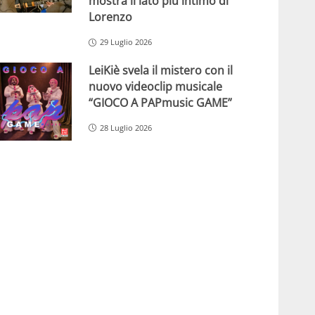
mostra il lato più intimo di
Lorenzo
29 Luglio 2026
LeiKiè svela il mistero con il
nuovo videoclip musicale
“GIOCO A PAPmusic GAME”
28 Luglio 2026