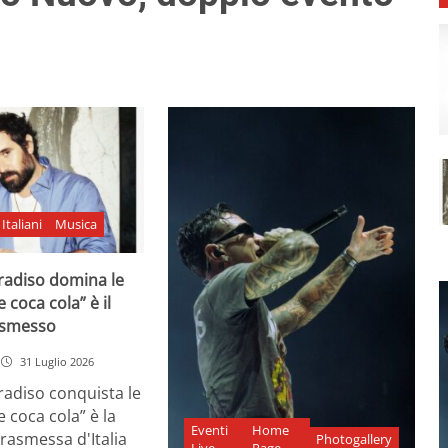
Italiani
Musica
adiso domina le
e coca cola” è il
asmesso
31 Luglio 2026
diso conquista le
e coca cola” è la
Eventi
Home
rasmessa d'Italia
Photogallery