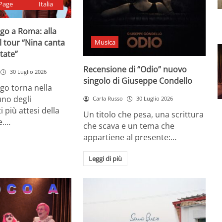
Page
Italia
go a Roma: alla
il tour “Nina canta
Musica
state”
Recensione di “Odio” nuovo
30 Luglio 2026
singolo di Giuseppe Condello
go torna nella
uno degli
Carla Russo
30 Luglio 2026
più attesi della
Un titolo che pesa, una scrittura
e.…
che scava e un tema che
appartiene al presente:…
Leggi di più