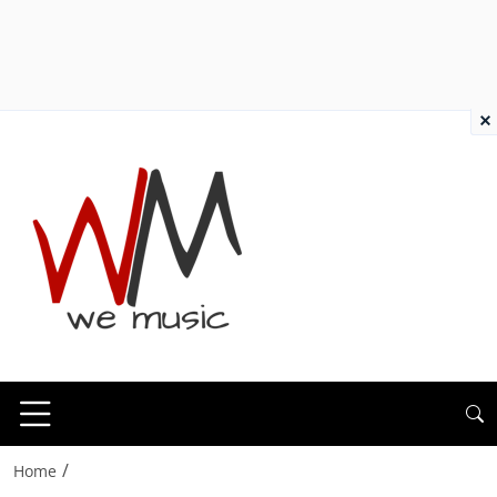
×
/
Home