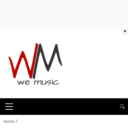
×
/
Home