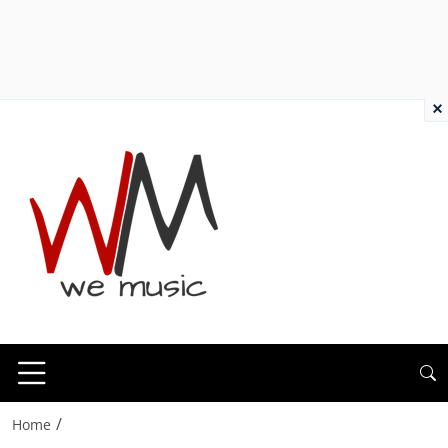
×
/
Home