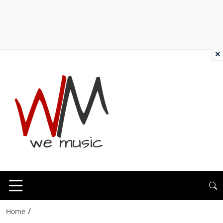
×
/
Home