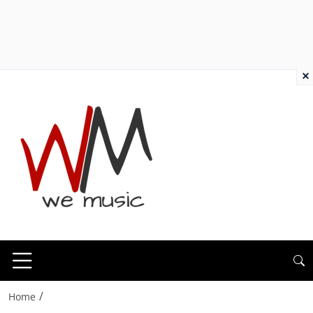
×
/
Home