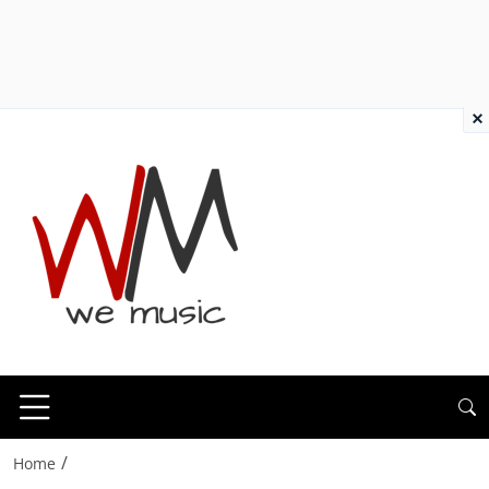
×
/
Home