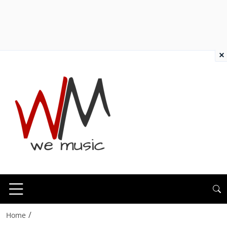
×
/
Home