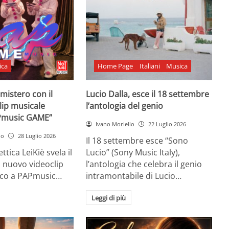
ica
Home Page
Italiani
Musica
l mistero con il
Lucio Dalla, esce il 18 settembre
lip musicale
l’antologia del genio
Pmusic GAME”
Ivano Moriello
22 Luglio 2026
no
28 Luglio 2026
Il 18 settembre esce “Sono
ttica LeiKiè svela il
Lucio” (Sony Music Italy),
l nuovo videoclip
l’antologia che celebra il genio
oco a PAPmusic…
intramontabile di Lucio…
Leggi di più