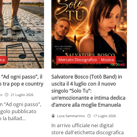
ica
Mercato Discografico
Musica
 “Ad ogni passo”, il
Salvatore Bosco (Totò Band) in
o tra pop e country
uscita il 4 luglio con il nuovo
singolo “Solo Tu”:
no
21 Luglio 2026
un’emozionante e intima dedica
n “Ad ogni passo”,
d’amore alla moglie Emanuela
ngolo pubblicato
Luca Sammartino
17 Luglio 2026
 la ballad…
In arrivo ufficiale nei digital
store dall'etichetta discografica