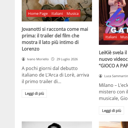
Home Page
Italiani
Musica
Jovanotti si racconta come mai
prima: il trailer del film che
Italiani
Mus
mostra il lato più intimo di
Lorenzo
LeiKiè svela i
nuovo videoc
Ivano Moriello
29 Luglio 2026
“GIOCO A PA
A pochi giorni dal debutto
italiano de L’Arca di Lorè, arriva
Luca Sammarti
il primo trailer di…
Milano – L’ecle
mistero con i
Leggi di più
musicale, Gi
Leggi di più