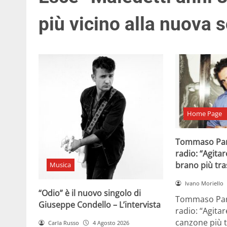
più vicino alla nuova 
Home Page
Tommaso Par
radio: “Agitar
brano più tr
Musica
Ivano Moriello
“Odio” è il nuovo singolo di
Tommaso Para
Giuseppe Condello – L’intervista
radio: “Agitar
canzone più t
Carla Russo
4 Agosto 2026