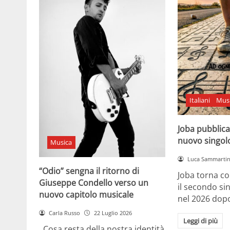
Italiani
Mus
Joba pubblica
nuovo singol
Musica
Luca Sammarti
“Odio” sengna il ritorno di
Joba torna co
Giuseppe Condello verso un
il secondo si
nuovo capitolo musicale
nel 2026 dopo
Carla Russo
22 Luglio 2026
Leggi di più
Cosa resta della nostra identità