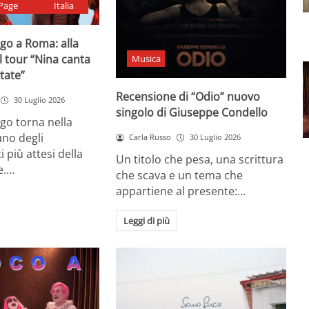
Page
Italia
go a Roma: alla
il tour “Nina canta
Musica
state”
Recensione di “Odio” nuovo
30 Luglio 2026
singolo di Giuseppe Condello
go torna nella
uno degli
Carla Russo
30 Luglio 2026
più attesi della
Un titolo che pesa, una scrittura
e.…
che scava e un tema che
appartiene al presente:…
Leggi di più