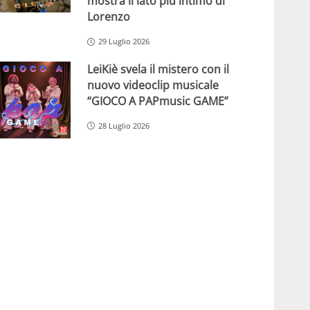
mostra il lato più intimo di
Lorenzo
29 Luglio 2026
LeiKiè svela il mistero con il
nuovo videoclip musicale
“GIOCO A PAPmusic GAME”
28 Luglio 2026