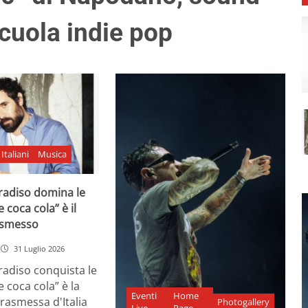
scuola indie pop
Italiani
Musica
adiso domina le
e coca cola” è il
asmesso
31 Luglio 2026
diso conquista le
e coca cola” è la
Eventi
Home
rasmessa d'Italia
Photogallery