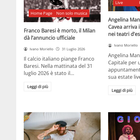
Live
Home Page
Non solo musica
Angelina Man
Cavea arriva 
Franco Baresi è morto, il Milan
nei teatri d’e
dà l’annuncio ufficiale
Ivano Moriello
Ivano Moriello
31 Luglio 2026
Angelina Man
Il calcio italiano piange Franco
Capitale per 
Baresi. Nella mattinata del 31
appuntamenti 
luglio 2026 è stato il…
sua estate liv
Leggi di più
Leggi di più