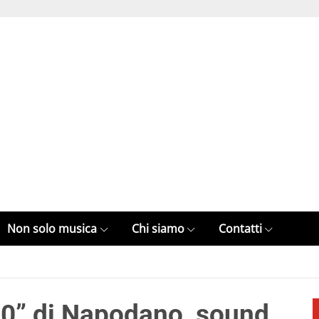
Non solo musica
Chi siamo
Contatti
80” di Napodano, sound