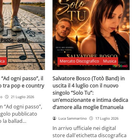
ica
Mercato Discografico
Musica
 “Ad ogni passo”, il
Salvatore Bosco (Totò Band) in
o tra pop e country
uscita il 4 luglio con il nuovo
singolo “Solo Tu”:
no
21 Luglio 2026
un’emozionante e intima dedica
n “Ad ogni passo”,
d’amore alla moglie Emanuela
ngolo pubblicato
Luca Sammartino
17 Luglio 2026
 la ballad…
In arrivo ufficiale nei digital
store dall'etichetta discografica