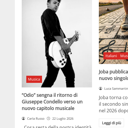
Italiani
Mus
Joba pubblica
nuovo singol
Musica
Luca Sammarti
“Odio” sengna il ritorno di
Joba torna co
Giuseppe Condello verso un
il secondo si
nuovo capitolo musicale
nel 2026 dopo
Carla Russo
22 Luglio 2026
Leggi di più
Cosa resta della nostra identità