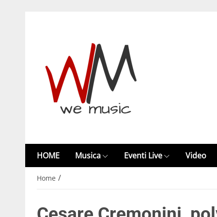
HOME
Musica
Eventi Live
Video
/
Home
Cesare Cremonini, polve