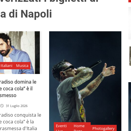
ta di Napoli
Italiani
Musica
adiso domina le
e coca cola” è il
asmesso
31 Luglio 2026
diso conquista le
e coca cola” è la
Eventi
Home
rasmessa d'Italia
Photogallery