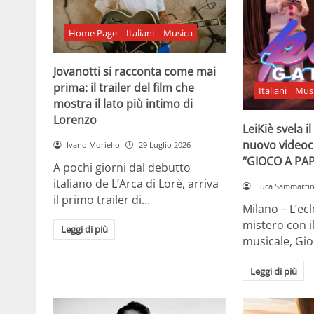
Home Page
Italiani
Musica
Jovanotti si racconta come mai
prima: il trailer del film che
Italiani
Mus
mostra il lato più intimo di
Lorenzo
LeiKiè svela i
nuovo videoc
Ivano Moriello
29 Luglio 2026
“GIOCO A PA
A pochi giorni dal debutto
italiano de L’Arca di Lorè, arriva
Luca Sammarti
il primo trailer di…
Milano – L’ecle
mistero con i
Leggi di più
musicale, Gi
Leggi di più