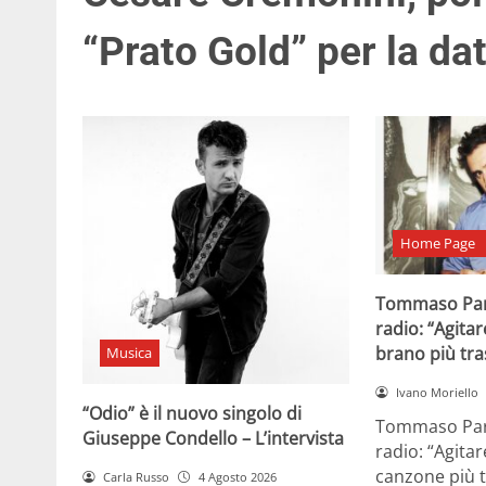
“Prato Gold” per la da
Home Page
Tommaso Par
radio: “Agitar
brano più tr
Musica
Ivano Moriello
“Odio” è il nuovo singolo di
Tommaso Para
Giuseppe Condello – L’intervista
radio: “Agitar
canzone più t
Carla Russo
4 Agosto 2026