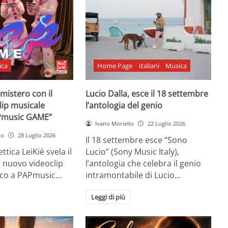
ica
Home Page
Italiani
Musica
l mistero con il
Lucio Dalla, esce il 18 settembre
lip musicale
l’antologia del genio
Pmusic GAME”
Ivano Moriello
22 Luglio 2026
no
28 Luglio 2026
Il 18 settembre esce “Sono
ttica LeiKiè svela il
Lucio” (Sony Music Italy),
l nuovo videoclip
l’antologia che celebra il genio
oco a PAPmusic…
intramontabile di Lucio…
Leggi di più