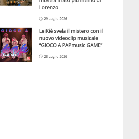
mostra il lato più intimo di
Lorenzo
29 Luglio 2026
LeiKiè svela il mistero con il
nuovo videoclip musicale
“GIOCO A PAPmusic GAME”
28 Luglio 2026