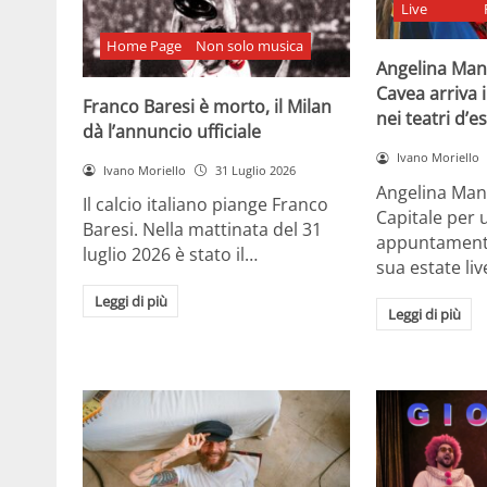
Live
Home Page
Non solo musica
Angelina Man
Cavea arriva 
Franco Baresi è morto, il Milan
nei teatri d’e
dà l’annuncio ufficiale
Ivano Moriello
Ivano Moriello
31 Luglio 2026
Angelina Man
Il calcio italiano piange Franco
Capitale per 
Baresi. Nella mattinata del 31
appuntamenti 
luglio 2026 è stato il…
sua estate liv
Leggi di più
Leggi di più