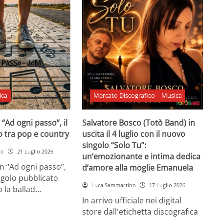
ica
Mercato Discografico
Musica
 “Ad ogni passo”, il
Salvatore Bosco (Totò Band) in
o tra pop e country
uscita il 4 luglio con il nuovo
singolo “Solo Tu”:
no
21 Luglio 2026
un’emozionante e intima dedica
n “Ad ogni passo”,
d’amore alla moglie Emanuela
ngolo pubblicato
Luca Sammartino
17 Luglio 2026
 la ballad…
In arrivo ufficiale nei digital
store dall'etichetta discografica