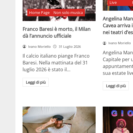
Live
Home Page
Non solo musica
Angelina Man
Cavea arriva 
Franco Baresi è morto, il Milan
nei teatri d’e
dà l’annuncio ufficiale
Ivano Moriello
Ivano Moriello
31 Luglio 2026
Angelina Man
Il calcio italiano piange Franco
Capitale per 
Baresi. Nella mattinata del 31
appuntamenti 
luglio 2026 è stato il…
sua estate liv
Leggi di più
Leggi di più