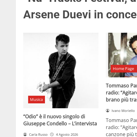
Arsene Duevi in conce
Home Page
Tommaso Par
radio: “Agitar
brano più tr
Musica
Ivano Moriello
“Odio” è il nuovo singolo di
Tommaso Para
Giuseppe Condello – L’intervista
radio: “Agitar
canzone più t
Carla Russo
4 Agosto 2026