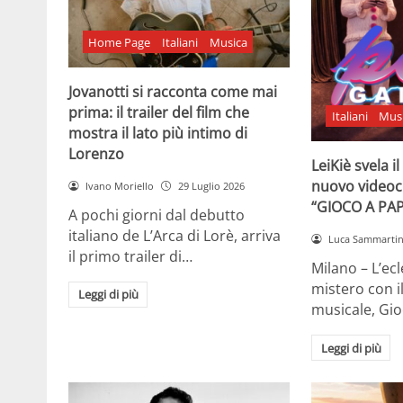
Home Page
Italiani
Musica
Jovanotti si racconta come mai
prima: il trailer del film che
Italiani
Mus
mostra il lato più intimo di
Lorenzo
LeiKiè svela i
nuovo videoc
Ivano Moriello
29 Luglio 2026
“GIOCO A PA
A pochi giorni dal debutto
italiano de L’Arca di Lorè, arriva
Luca Sammarti
il primo trailer di…
Milano – L’ecle
mistero con i
Leggi di più
musicale, Gi
Leggi di più