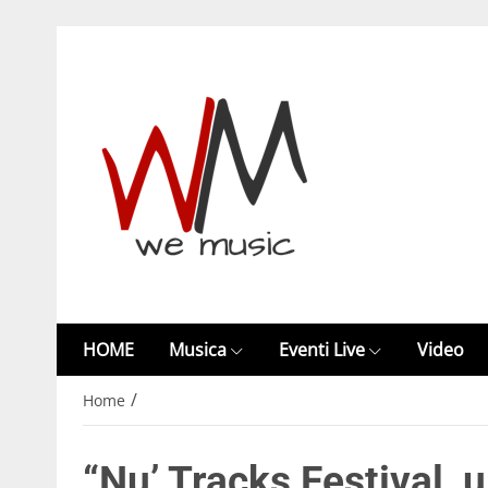
HOME
Musica
Eventi Live
Video
/
Home
“Nu’ Tracks Festival,