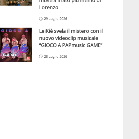
mostra il lato più intimo di
Lorenzo
29 Luglio 2026
LeiKiè svela il mistero con il
nuovo videoclip musicale
“GIOCO A PAPmusic GAME”
28 Luglio 2026