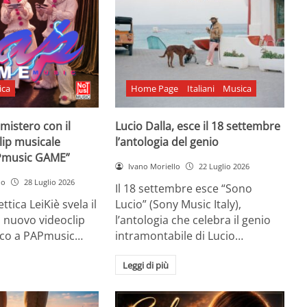
ica
Home Page
Italiani
Musica
l mistero con il
Lucio Dalla, esce il 18 settembre
lip musicale
l’antologia del genio
Pmusic GAME”
Ivano Moriello
22 Luglio 2026
no
28 Luglio 2026
Il 18 settembre esce “Sono
ttica LeiKiè svela il
Lucio” (Sony Music Italy),
l nuovo videoclip
l’antologia che celebra il genio
oco a PAPmusic…
intramontabile di Lucio…
Leggi di più