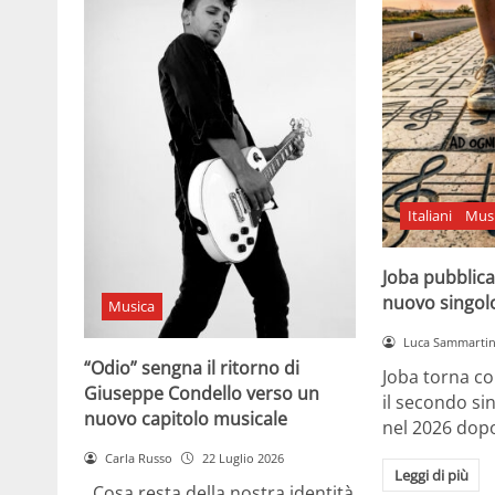
Italiani
Mus
Joba pubblica
nuovo singol
Musica
Luca Sammarti
“Odio” sengna il ritorno di
Joba torna co
Giuseppe Condello verso un
il secondo si
nuovo capitolo musicale
nel 2026 dopo
Carla Russo
22 Luglio 2026
Leggi di più
Cosa resta della nostra identità