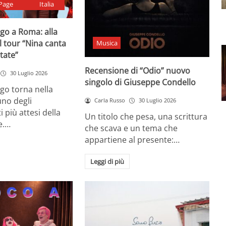
Page
Italia
go a Roma: alla
il tour “Nina canta
Musica
state”
Recensione di “Odio” nuovo
30 Luglio 2026
singolo di Giuseppe Condello
go torna nella
uno degli
Carla Russo
30 Luglio 2026
più attesi della
Un titolo che pesa, una scrittura
e.…
che scava e un tema che
appartiene al presente:…
Leggi di più