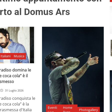
rto al Domus Ars
Italiani
Musica
adiso domina le
e coca cola” è il
asmesso
31 Luglio 2026
diso conquista le
e coca cola” è la
Eventi
Home
rasmessa d'Italia
Photogallery