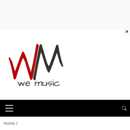
×
/
Home