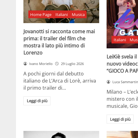
Home Page
Italiani
Musica
Jovanotti si racconta come mai
prima: il trailer del film che
Italiani
Mus
mostra il lato più intimo di
Lorenzo
LeiKiè svela i
nuovo videoc
Ivano Moriello
29 Luglio 2026
“GIOCO A PA
A pochi giorni dal debutto
italiano de L’Arca di Lorè, arriva
Luca Sammarti
il primo trailer di…
Milano – L’ecle
mistero con i
Leggi di più
musicale, Gi
Leggi di più