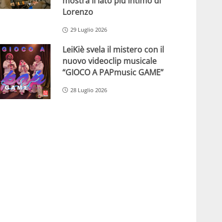
mostra il lato più intimo di
Lorenzo
29 Luglio 2026
LeiKiè svela il mistero con il
nuovo videoclip musicale
“GIOCO A PAPmusic GAME”
28 Luglio 2026