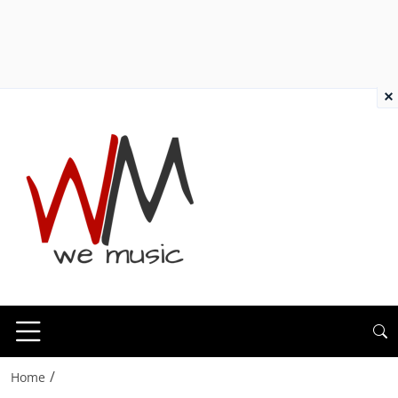
×
/
Home