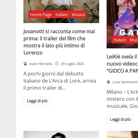
Home Page
Italiani
Musica
Jovanotti si racconta come mai
prima: il trailer del film che
Italiani
Mus
mostra il lato più intimo di
Lorenzo
LeiKiè svela i
nuovo videoc
Ivano Moriello
29 Luglio 2026
“GIOCO A PA
A pochi giorni dal debutto
italiano de L’Arca di Lorè, arriva
Luca Sammarti
il primo trailer di…
Milano – L’ecle
mistero con i
Leggi di più
musicale, Gi
Leggi di più