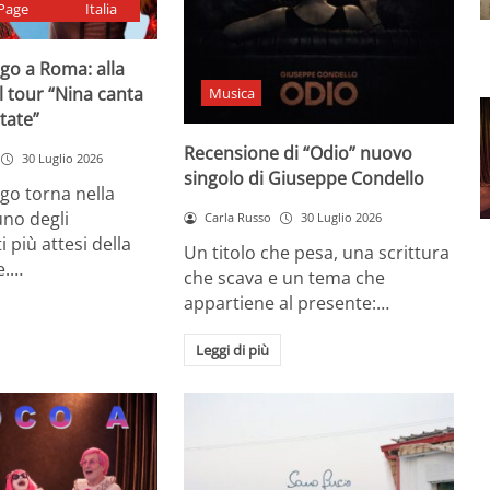
Page
Italia
go a Roma: alla
il tour “Nina canta
Musica
state”
Recensione di “Odio” nuovo
30 Luglio 2026
singolo di Giuseppe Condello
go torna nella
uno degli
Carla Russo
30 Luglio 2026
più attesi della
Un titolo che pesa, una scrittura
e.…
che scava e un tema che
appartiene al presente:…
Leggi di più