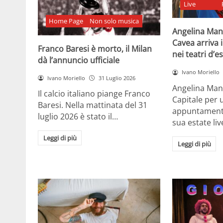
Live
Home Page
Non solo musica
Angelina Man
Cavea arriva 
Franco Baresi è morto, il Milan
nei teatri d’e
dà l’annuncio ufficiale
Ivano Moriello
Ivano Moriello
31 Luglio 2026
Angelina Man
Il calcio italiano piange Franco
Capitale per 
Baresi. Nella mattinata del 31
appuntamenti 
luglio 2026 è stato il…
sua estate liv
Leggi di più
Leggi di più