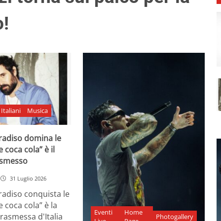
o!
Italiani
Musica
adiso domina le
e coca cola” è il
asmesso
31 Luglio 2026
diso conquista le
e coca cola” è la
Eventi
Home
rasmessa d'Italia
Photogallery