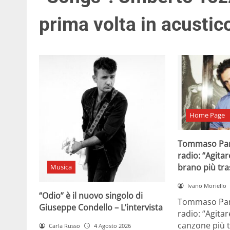
prima volta in acustic
Home Page
Tommaso Par
radio: “Agitar
brano più tr
Musica
Ivano Moriello
“Odio” è il nuovo singolo di
Tommaso Para
Giuseppe Condello – L’intervista
radio: “Agitar
canzone più t
Carla Russo
4 Agosto 2026