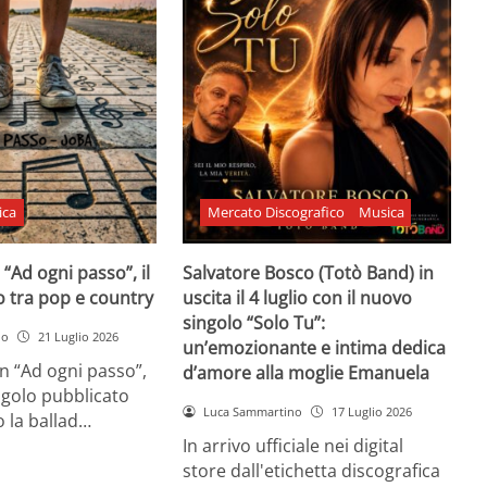
ica
Mercato Discografico
Musica
 “Ad ogni passo”, il
Salvatore Bosco (Totò Band) in
o tra pop e country
uscita il 4 luglio con il nuovo
singolo “Solo Tu”:
no
21 Luglio 2026
un’emozionante e intima dedica
n “Ad ogni passo”,
d’amore alla moglie Emanuela
ngolo pubblicato
Luca Sammartino
17 Luglio 2026
 la ballad…
In arrivo ufficiale nei digital
store dall'etichetta discografica