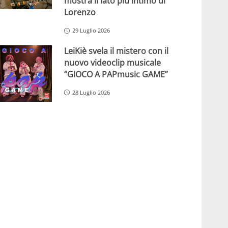
mostra il lato più intimo di
Lorenzo
29 Luglio 2026
LeiKiè svela il mistero con il
nuovo videoclip musicale
“GIOCO A PAPmusic GAME”
28 Luglio 2026