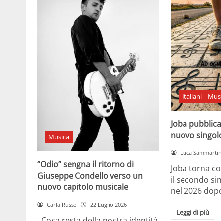
Italiani
Mus
Joba pubblica
nuovo singol
Musica
Luca Sammarti
“Odio” sengna il ritorno di
Joba torna co
Giuseppe Condello verso un
il secondo si
nuovo capitolo musicale
nel 2026 dopo
Carla Russo
22 Luglio 2026
Leggi di più
Cosa resta della nostra identità