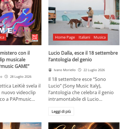
ica
Home Page
Italiani
Musica
l mistero con il
Lucio Dalla, esce il 18 settembre
lip musicale
l’antologia del genio
Pmusic GAME”
Ivano Moriello
22 Luglio 2026
no
28 Luglio 2026
Il 18 settembre esce “Sono
ttica LeiKiè svela il
Lucio” (Sony Music Italy),
l nuovo videoclip
l’antologia che celebra il genio
oco a PAPmusic…
intramontabile di Lucio…
Leggi di più