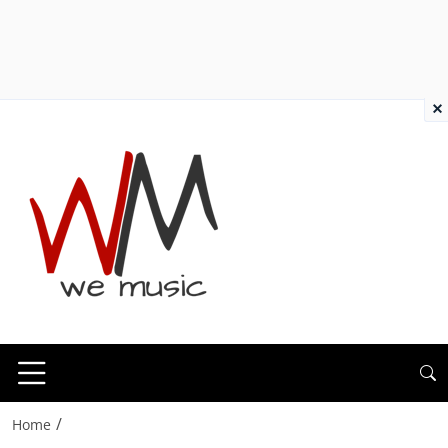
×
/
Home