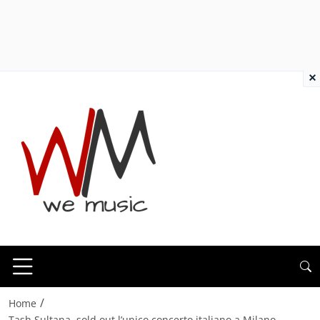
×
/
Home
Tash Sultana, sold out l’unico concerto italiano a Milano