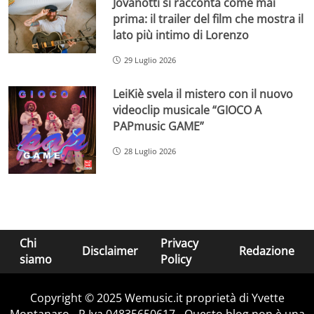
Jovanotti si racconta come mai
prima: il trailer del film che mostra il
lato più intimo di Lorenzo
29 Luglio 2026
LeiKiè svela il mistero con il nuovo
videoclip musicale “GIOCO A
PAPmusic GAME”
28 Luglio 2026
Chi
Privacy
Disclaimer
Redazione
siamo
Policy
Copyright © 2025 Wemusic.it proprietà di Yvette
Montanaro - P.Iva 04835650617 - Questo blog non è una