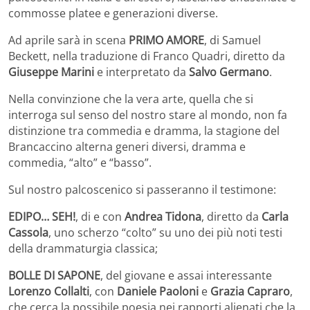
commosse platee e generazioni diverse.
Ad aprile sarà in scena
PRIMO AMORE
, di Samuel
Beckett, nella traduzione di Franco Quadri, diretto da
Giuseppe Marini
e interpretato da
Salvo Germano
.
Nella convinzione che la vera arte, quella che si
interroga sul senso del nostro stare al mondo, non fa
distinzione tra commedia e dramma, la stagione del
Brancaccino alterna generi diversi, dramma e
commedia, “alto” e “basso”.
Sul nostro palcoscenico si passeranno il testimone:
EDIPO… SEH!
, di e con
Andrea Tidona
, diretto da
Carla
Cassola
, uno scherzo “colto” su uno dei più noti testi
della drammaturgia classica;
BOLLE DI SAPONE
, del giovane e assai interessante
Lorenzo Collalti
, con
Daniele Paoloni
e
Grazia Capraro
,
che cerca la possibile poesia nei rapporti alienati che la