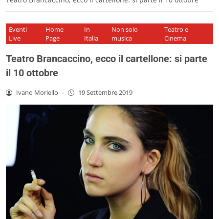
Eventi
Home
In
Non solo
Teatro e
Live
Page
Italia
musica
Cinema
Teatro Brancaccino, ecco il cartellone: si parte
il 10 ottobre
Ivano Moriello
-
19 Settembre 2019