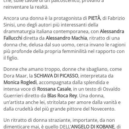
che, sulle tavole di un palcoscenico, provano a
reinventare la realtà.
Ancora una donna è la protagonista di
PIETÀ
, di Fabrizio
Sinisi, uno degli autori più interessanti della
drammaturgia italiana contemporanea, con
Alessandra
Fallucchi
diretta da
Alessandro Machia
, ritratto di una
donna che, delusa dal suo uomo, cerca invano le ragioni
più profonde della propria femminilità nel rapporto con
il figlio.
Donne che amano troppo, donne che sbagliano, come
Dora Maar, la
SCHIAVA DI PICASSO
, interpretata da
Monica Rogledi
, accompagnata dalla splendida e
intensa voce di
Rossana Casale
, in un testo di Osvaldo
Guerrieri diretto da
Blas Roca Rey
. Una donna,
un’artista anche lei, stritolata per amore dalla vanità e
dalla crudeltà del più grande pittore del Novecento.
Un ritratto di donna straziante, importante, da non
dimenticare mai, è quello DELL’
ANGELO DI KOBANE
, di