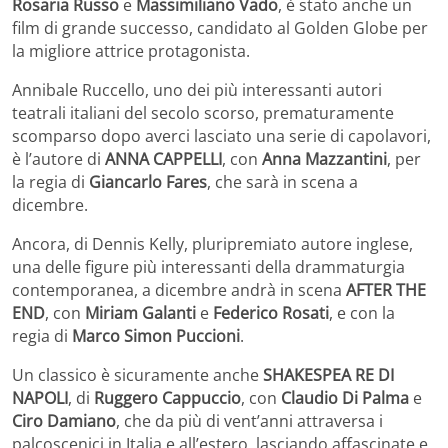
Rosaria Russo
e
Massimiliano Vado
, è stato anche un
film di grande successo, candidato al Golden Globe per
la migliore attrice protagonista.
Annibale Ruccello, uno dei più interessanti autori
teatrali italiani del secolo scorso, prematuramente
scomparso dopo averci lasciato una serie di capolavori,
è l’autore di
ANNA CAPPELLI
, con
Anna Mazzantini
, per
la regia di
Giancarlo Fares
, che sarà in scena a
dicembre.
Ancora, di Dennis Kelly, pluripremiato autore inglese,
una delle figure più interessanti della drammaturgia
contemporanea, a dicembre andrà in scena
AFTER THE
END
, con
Miriam Galanti
e
Federico Rosati
, e con la
regia di
Marco Simon Puccioni
.
Un classico è sicuramente anche
SHAKESPEA RE DI
NAPOLI
, di
Ruggero Cappuccio
, con
Claudio Di Palma
e
Ciro Damiano
, che da più di vent’anni attraversa i
palcoscenici in Italia e all’estero, lasciando affascinate e