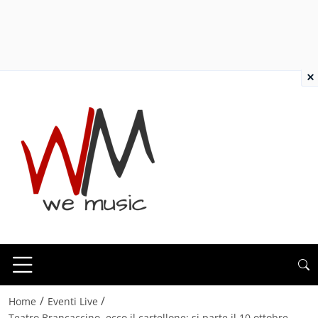
×
/
/
Home
Eventi Live
Teatro Brancaccino, ecco il cartellone: si parte il 10 ottobre