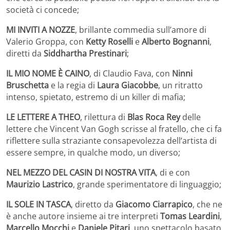
società ci concede;
MI INVITI A NOZZE
, brillante commedia sull’amore di
Valerio Groppa, con
Ketty Roselli
e
Alberto Bognanni
,
diretti da
Siddhartha Prestinari
;
IL MIO NOME È CAINO
, di Claudio Fava, con
Ninni
Bruschetta
e la regia di
Laura Giacobbe
, un ritratto
intenso, spietato, estremo di un killer di mafia;
LE LETTERE A THEO
, rilettura di
Blas Roca Rey
delle
lettere che Vincent Van Gogh scrisse al fratello, che ci fa
riflettere sulla straziante consapevolezza dell’artista di
essere sempre, in qualche modo, un diverso;
NEL MEZZO DEL CASIN DI NOSTRA VITA
, di e con
Maurizio Lastrico
, grande sperimentatore di linguaggio;
IL SOLE IN TASCA
, diretto da
Giacomo Ciarrapico
, che ne
è anche autore insieme ai tre interpreti
Tomas Leardini
,
Marcello Mocchi
e
Daniele Pitari
, uno spettacolo basato