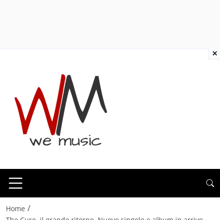
×
/
Home
The Cure, il grande ritorno. Nuovo singolo e album in arrivo