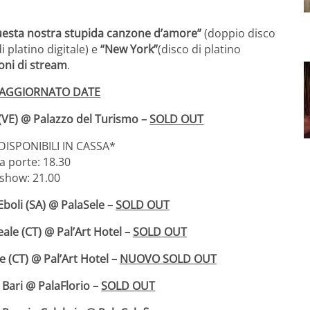
esta nostra stupida canzone d’amore”
(doppio disco
di platino digitale) e
“New York”
(disco di platino
oni di stream
.
 AGGIORNATO DATE
 (VE) @ Palazzo del Turismo –
SOLD OUT
DISPONIBILI IN CASSA*
a porte: 18.30
 show: 21.00
Eboli (SA) @ PalaSele –
SOLD OUT
eale (CT) @ Pal’Art Hotel –
SOLD OUT
e (CT) @ Pal’Art Hotel –
NUOVO SOLD OUT
|
Bari @ PalaFlorio –
SOLD OUT