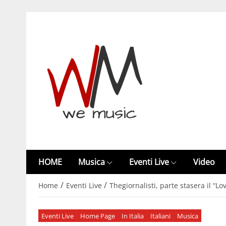
HOME
Musica
Eventi Live
Video
/
/
Home
Eventi Live
Thegiornalisti, parte stasera il “L
Eventi Live
Home Page
In Italia
Italiani
Musica