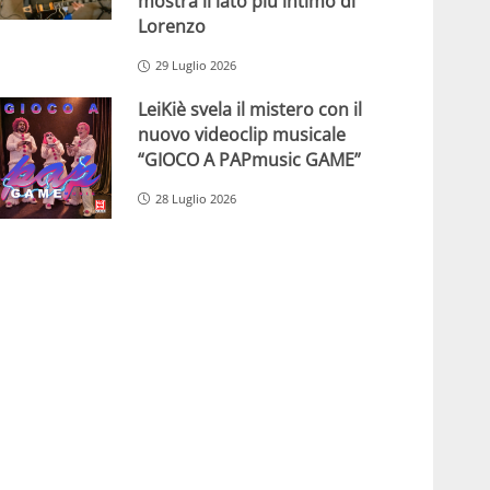
mostra il lato più intimo di
Lorenzo
29 Luglio 2026
LeiKiè svela il mistero con il
nuovo videoclip musicale
“GIOCO A PAPmusic GAME”
28 Luglio 2026