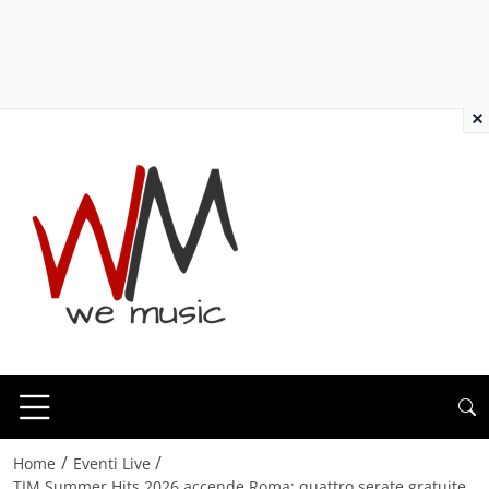
×
/
/
Home
Eventi Live
TIM Summer Hits 2026 accende Roma: quattro serate gratuite