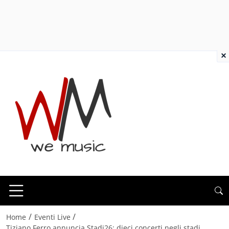
×
/
/
Home
Eventi Live
Tiziano Ferro annuncia Stadi26: dieci concerti negli stadi