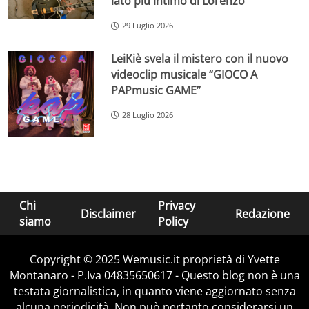
lato più intimo di Lorenzo
29 Luglio 2026
LeiKiè svela il mistero con il nuovo
videoclip musicale “GIOCO A
PAPmusic GAME”
28 Luglio 2026
Chi
Privacy
Disclaimer
Redazione
siamo
Policy
Copyright © 2025 Wemusic.it proprietà di Yvette
Montanaro - P.Iva 04835650617 - Questo blog non è una
testata giornalistica, in quanto viene aggiornato senza
alcuna periodicità. Non può pertanto considerarsi un