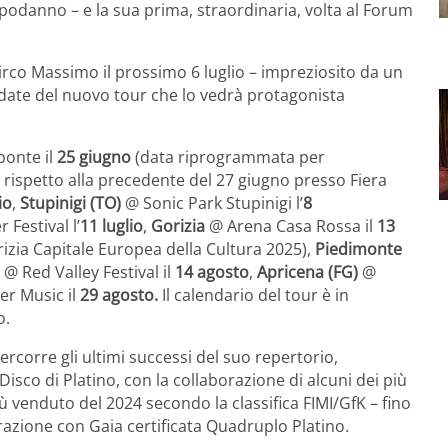
podanno – e la sua prima, straordinaria, volta al Forum
irco Massimo il prossimo 6 luglio – impreziosito da un
e date del nuovo tour che lo vedrà protagonista
ponte il
25 giugno
(data riprogrammata per
a rispetto alla precedente del 27 giugno presso Fiera
io
,
Stupinigi (TO)
@ Sonic Park Stupinigi l’
8
Festival l’
11 luglio
,
Gorizia
@ Arena Casa Rossa il
13
izia Capitale Europea della Cultura 2025),
Piedimonte
)
@ Red Valley Festival il
14 agosto
,
Apricena (FG)
@
r Music il
29 agosto.
Il calendario del tour è in
o.
ercorre gli ultimi successi del suo repertorio,
isco di Platino, con la collaborazione di alcuni dei più
ù venduto del 2024 secondo la classifica FIMI/GfK – fino
borazione con Gaia certificata Quadruplo Platino.