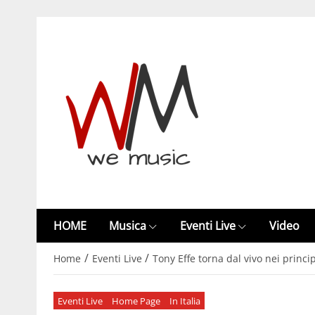
HOME
Musica
Eventi Live
Video
/
/
Home
Eventi Live
Tony Effe torna dal vivo nei principa
Eventi Live
Home Page
In Italia