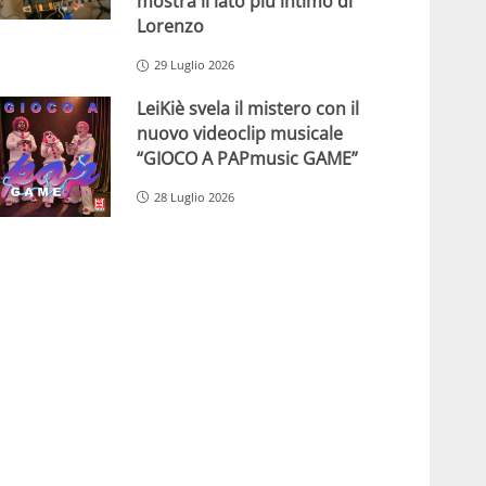
mostra il lato più intimo di
Lorenzo
29 Luglio 2026
LeiKiè svela il mistero con il
nuovo videoclip musicale
“GIOCO A PAPmusic GAME”
28 Luglio 2026