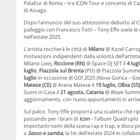
PalaEur di Roma – tra ICON Tour e concerto di Ca
di Assago.
Dopo l’annuncio del suo attesissimo debutto al C
palleggio con Francesco Totti – Tony Effe svela l
nell’estate 2025.
L’artista toccherà le città di
Milano
@ Kozel Carro
motivazioni indipendenti dalla volontà dell’artist
Milano Live),
Riccione (RN)
@ Space DJ SET il
4 lugl
luglio
,
Piazzola sul Brenta
(PD) @ Piazzola Summer 
luglio
in occasione di GO! 2025 (Nova Gorica – Gor
Matese (CE)
@ Arena Matese il
19 luglio, Olbia (SS
Suoni in Cava il
21 agosto, Catania
@ Wave Summe
aggiornamento, con nuovi appuntamenti in arriv
Sul palco, Tony Effe proporrà una scaletta che rip
passando per i brani di
Icon
– l’album Quadruplo D
importanti nomi della scena rap e trap, e disco pi
a
Sesso e samba
, la hit dell’estate 2024 in colla