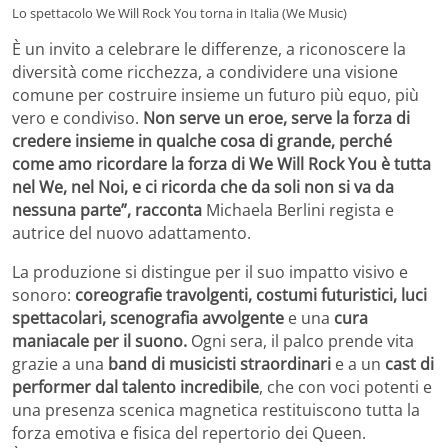
Lo spettacolo We Will Rock You torna in Italia (We Music)
È un invito a celebrare le differenze, a riconoscere la
diversità come ricchezza, a condividere una visione
comune per costruire insieme un futuro più equo, più
vero e condiviso.
Non serve un eroe, serve la forza di
credere insieme in qualche cosa di grande, perché
come amo ricordare la forza di We Will Rock You è tutta
nel We, nel Noi, e ci ricorda che da soli non si va da
nessuna parte”, racconta
Michaela Berlini regista e
autrice del nuovo adattamento.
La produzione si distingue per il suo impatto visivo e
sonoro:
coreografie travolgenti, costumi futuristici, luci
spettacolari, scenografia avvolgente
e una
cura
maniacale per il suono.
Ogni sera, il palco prende vita
grazie a una
band di musicisti straordinari
e a un
cast di
performer dal talento incredibile
, che con voci potenti e
una presenza scenica magnetica restituiscono tutta la
forza emotiva e fisica del repertorio dei Queen.