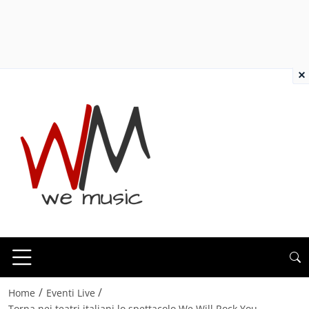
×
/
/
Home
Eventi Live
Torna nei teatri italiani lo spettacolo We Will Rock You