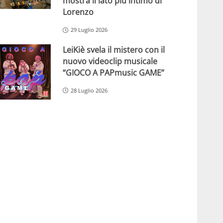
mostra il lato più intimo di
Lorenzo
29 Luglio 2026
LeiKiè svela il mistero con il
nuovo videoclip musicale
“GIOCO A PAPmusic GAME”
28 Luglio 2026