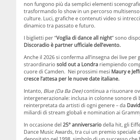
non fungono più da semplici elementi scenografic
trasformando lo show in un percorso multisensori
culture. Luci, grafiche e contenuti video si intre
dinamico tra passato e futuro.
I biglietti per “
Voglia di dance all night
” sono dispo
Discoradio è partner ufficiale dell’evento.
Anche il 2026 si conferma all’insegna dei live per g
straordinario
sold out a Londra
riempiendo com
cuore di Camden. Nei prossimi mesi
Maury e Jeff
cresce l’attesa per le nuove date italiane.
Intanto,
Blue (Da Ba Dee)
continua a risuonare 
intergenerazionale: inclusa in colonne sonore d
reinterpretata da artisti di ogni genere – da
David
miliardi di stream globali e nomination ai Gramm
In occasione del
25° anniversario
della hit, gli Ei
Dance Music Awards, tra cui un premio speciale del
depositato nel 1998, simbolo di un successo che 