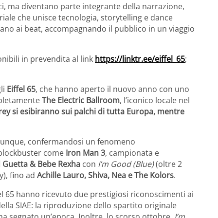
i, ma diventano parte integrante della narrazione,
ale che unisce tecnologia, storytelling e dance
cciano ai beat, accompagnando il pubblico in un viaggio
nibili in prevendita al link
https://linktr.ee/eiffel_65
;
li
Eiffel 65
, che hanno aperto il nuovo anno con uno
pletamente
The Electric Ballroom
, l’iconico locale nel
rey si esibiranno sui palchi di tutta Europa, mentre
ovunque, confermandosi un fenomeno
i blockbuster come
Iron Man 3
, campionata e
 Guetta & Bebe Rexha
con
I’m Good (Blue)
(oltre 2
y), fino ad
Achille Lauro, Shiva, Nea e The Kolors
.
ffel 65 hanno ricevuto due prestigiosi riconoscimenti ai
la SIAE: la riproduzione dello spartito originale
ha segnato un’epoca. Inoltre, lo scorso ottobre,
I’m