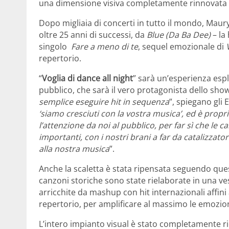
una dimensione visiva completamente rinnovata graz
Dopo migliaia di concerti in tutto il mondo, Maur
oltre 25 anni di successi, da
Blue (Da Ba Dee)
– la 
singolo
Fare a meno di te
, sequel emozionale di
repertorio.
“
Voglia di dance all night
” sarà un’esperienza esp
pubblico, che sarà il vero protagonista dello show
semplice eseguire hit in sequenza
”, spiegano gli E
‘siamo cresciuti con la vostra musica’, ed è prop
l’attenzione da noi al pubblico, per far sì che le ca
importanti, con i nostri brani a far da catalizzato
alla nostra musica
”.
Anche la scaletta è stata ripensata seguendo ques
canzoni storiche sono state rielaborate in una ve
arricchite da mashup con hit internazionali affini
repertorio, per amplificare al massimo le emozioni
L’intero impianto visual è stato completamente ridi