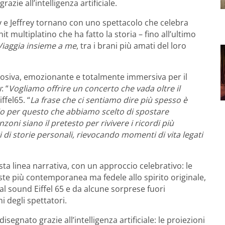
ie all’intelligenza artificiale.
y e Jeffrey tornano con uno spettacolo che celebra
hit multiplatino che ha fatto la storia – fino all’ultimo
Viaggia insieme a me
, tra i brani più amati del loro
losiva, emozionante e totalmente immersiva per il
: “
Vogliamo offrire un concerto che vada oltre il
iffel65. “
La frase che ci sentiamo dire più spesso è
rio per questo che abbiamo scelto di spostare
nzoni siano il pretesto per rivivere i ricordi più
ri di storie personali, rievocando momenti di vita legati
ta linea narrativa, con un approccio celebrativo: le
ste più contemporanea ma fedele allo spirito originale,
 al sound Eiffel 65 e da alcune sorprese fuori
 degli spettatori.
segnato grazie all’intelligenza artificiale: le proiezioni