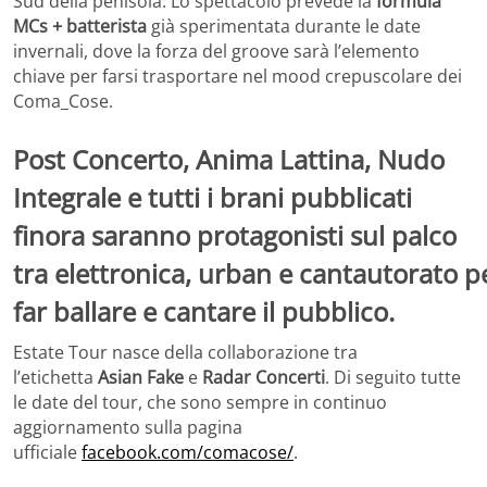
Sud della penisola. Lo spettacolo prevede la
formula
MCs + batterista
già sperimentata durante le date
invernali, dove la forza del groove sarà l’elemento
chiave per farsi trasportare nel mood crepuscolare dei
Coma_Cose.
Post Concerto, Anima Lattina, Nudo
Integrale e tutti i brani pubblicati
finora saranno protagonisti sul palco
tra elettronica, urban e cantautorato p
far ballare e cantare il pubblico.
Estate Tour nasce della collaborazione tra
l’etichetta
Asian
Fake
e
Radar
Concerti
. Di seguito tutte
le date del tour, che sono sempre in continuo
aggiornamento sulla pagina
ufficiale
facebook.com/comacose/
.