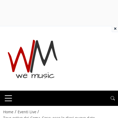
×
/
/
Home
Eventi Live
Tour estivo dei Coma_Cose: ecco le dieci nuove date