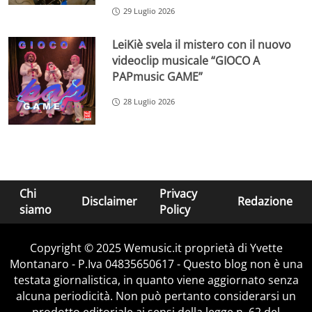
29 Luglio 2026
LeiKiè svela il mistero con il nuovo
videoclip musicale “GIOCO A
PAPmusic GAME”
28 Luglio 2026
Chi
Privacy
Disclaimer
Redazione
siamo
Policy
Copyright © 2025 Wemusic.it proprietà di Yvette
Montanaro - P.Iva 04835650617 - Questo blog non è una
testata giornalistica, in quanto viene aggiornato senza
alcuna periodicità. Non può pertanto considerarsi un
prodotto editoriale ai sensi della legge n. 62 del