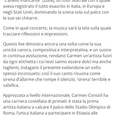
“L’anello mancante” (2008), un tour teatrale con il quale
aveva registrato il tutto esaurito in Italia, in Europa e
negli Stati Uniti, dominando la scena sola sul palco con
le sue sei chitarre.
Come in quel concerto, la musica sarà la tela sulla quale
tracciare riflessioni e impressioni.
Questo live dimostra ancora una volta come la sua
unicità canora, compositiva e interpretativa, e un suono
in continua evoluzione, rendano Carmen un’artista fuori
da ogni etichetta i cui testi sanno essere dolci ma anche
taglienti, indagano il presente svelandone un volto
spesso inconsueto; così il suo canto risuona come
sirena d’allarme che rompe il silenzio, ‘sirena’ terribile e
salvifica.
Apprezzata a livello internazionale, Carmen Consoli ha
una carriera costellata di primati: è stata la prima
artista italiana a calcare il palco dello Stadio Olimpico di
Roma, l’unica italiana a partecipare in Etiopia alle