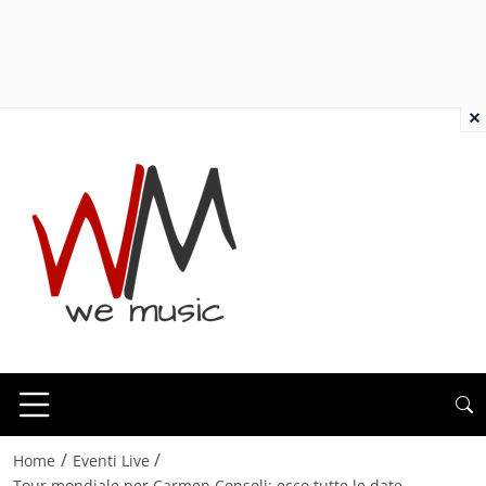
×
/
/
Home
Eventi Live
Tour mondiale per Carmen Consoli: ecco tutte le date