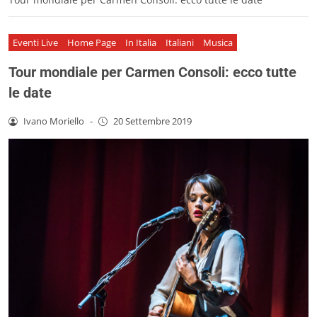
Eventi Live
Home Page
In Italia
Italiani
Musica
Tour mondiale per Carmen Consoli: ecco tutte
le date
Ivano Moriello
-
20 Settembre 2019