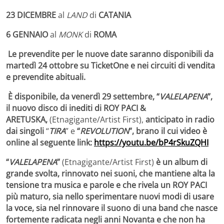
23
DICEMBRE
al
LAND
di
CATANIA
6
GENNAIO
al
MONK
di
ROMA
Le prevendite per le nuove date saranno disponibili da
martedì 24 ottobre su TicketOne e nei circuiti di vendita
e prevendite abituali.
È disponibile, da venerdì 29 settembre, “
VALELAPENA
”,
il nuovo disco di inediti di ROY PACI &
ARETUSKA,
(Etnagigante/Artist First),
anticipato in radio
dai singoli
“
TIRA
” e
“
REVOLUTION
”, brano il cui video è
online al seguente link:
https://youtu.be/bP4rSkuZQHI
“
VALELAPENA
”
(Etnagigante/Artist First)
è un album di
grande svolta, rinnovato nei suoni, che mantiene alta la
tensione tra musica e parole e che rivela un ROY PACI
più maturo, sia nello sperimentare nuovi modi di usare
la voce, sia nel rinnovare il suono di una band che nasce
fortemente radicata negli anni Novanta e che non ha