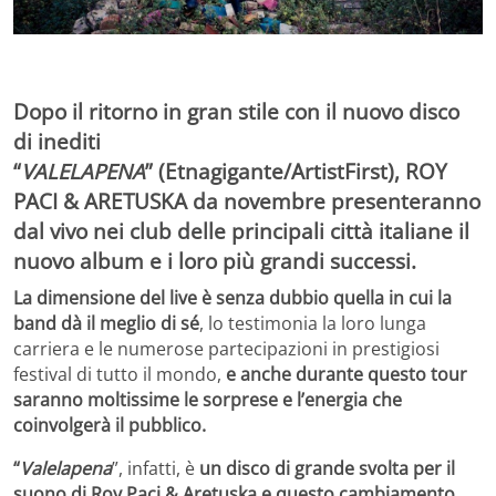
Dopo il ritorno in gran stile con il nuovo disco
di inediti
“
VALELAPENA
”
(Etnagigante/ArtistFirst),
ROY
PACI & ARETUSKA da novembre presenteranno
dal vivo nei club delle principali città italiane il
nuovo album e i loro più grandi successi.
La dimensione del live è senza dubbio quella in cui la
band dà il meglio di sé
, lo testimonia la loro lunga
carriera e le numerose partecipazioni in prestigiosi
festival di tutto il mondo,
e
anche durante questo tour
saranno moltissime le sorprese e l’energia che
coinvolgerà il pubblico.
“
Valelapena
”, infatti, è
un disco di grande svolta per il
suono di Roy Paci & Aretuska e questo cambiamento