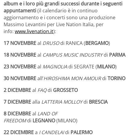
album e i loro più grandi successi durante i seguenti
appuntamenti
(il calendario è in continuo
aggiornamento e
i concerti sono una produzione
Massimo Levantini per Live Nation Italia, per
info:
www.livenation.it
):
17 NOVEMBRE
al
DRUSO
di RANICA (
BERGAMO
)
18 NOVEMBRE
al
CAMPUS MUSIC INDUSTRY
di
PARMA
23 NOVEMBRE
al
MAGNOLIA
di SEGRATE (
MILANO
)
30 NOVEMBRE
all’
HIROSHIMA MON AMOUR
di
TORINO
2 DICEMBRE
al
FAQ
di
GROSSETO
7 DICEMBRE
alla
LATTERIA MOLLOY
di
BRESCIA
8 DICEMBRE
al
LAND OF
FREEDOM
di
LEGNANO
(MILANO)
22
DICEMBRE
a
I
CANDELAI
di
PALERMO