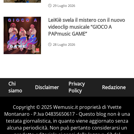
29 Luglio 2026
LeiKiè svela il mistero con il nuovo
videoclip musicale “GIOCO A
PAPmusic GAME”
28 Luglio 2026
Chi
Privacy
Disclaimer
Redazione
siamo
Policy
Copyright © 2025 Wemusic.it proprietà di Yvette
Montanaro - P.Iva 04835650617 - Questo blog non è una
testata giornalistica, in quanto viene aggiornato senza
alcuna periodicità. Non può pertanto considerarsi un