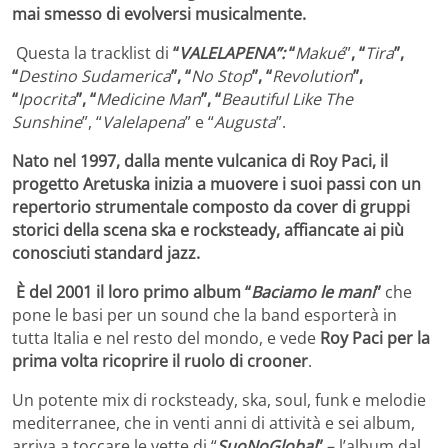
mai smesso di evolversi musicalmente.
Questa la tracklist di
“
VALELAPENA”:
“
Makué
”
, “
Tira
”,
“
Destino Sudamerica
”, “
No Stop
”, “
Revolution
”,
“
Ipocrita
”, “
Medicine Man
”, “
Beautiful Like The
Sunshine
”, “
Valelapena
” e “
Augusta
”.
Nato nel 1997, dalla mente vulcanica di Roy Paci, il
progetto
Aretuska inizia a muovere i suoi passi con un
repertorio strumentale composto da cover di gruppi
storici della scena ska e rocksteady, affiancate ai più
conosciuti standard jazz.
È del 2001 il loro primo album “
Baciamo le mani
”
che
pone le basi per un sound che la band esporterà in
tutta Italia e nel resto del mondo, e vede
Roy Paci per la
prima volta ricoprire il ruolo di crooner
.
Un potente mix di rocksteady, ska, soul, funk e melodie
mediterranee, che in venti anni di attività e sei album,
arriva a toccare le vette di “
SuoNoGlobal
”
– l’album dal