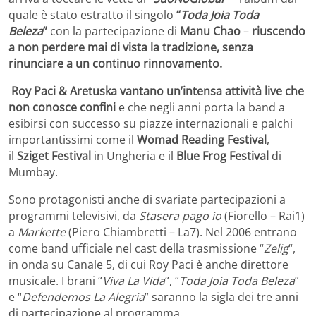
quale è stato estratto il singolo
“
Toda Joia Toda
Beleza
”
con la partecipazione di
Manu Chao
–
riuscendo
a non perdere mai di vista la tradizione, senza
rinunciare a un continuo rinnovamento.
Roy Paci & Aretuska vantano un’intensa attività live che
non conosce confini
e che negli anni porta la band a
esibirsi con successo su piazze internazionali e palchi
importantissimi come il
Womad Reading Festival
,
il
Sziget Festival
in Ungheria e il
Blue Frog Festival
di
Mumbay.
Sono protagonisti anche di svariate partecipazioni a
programmi televisivi, da
Stasera pago io
(Fiorello – Rai1)
a
Markette
(Piero Chiambretti – La7). Nel 2006 entrano
come band ufficiale nel cast della trasmissione “
Zelig
“,
in onda su Canale 5, di cui Roy Paci è anche direttore
musicale. I brani “
Viva La Vida
“, “
Toda Joia Toda Beleza
”
e “
Defendemos La Alegria
” saranno la sigla dei tre anni
di partecipazione al programma.