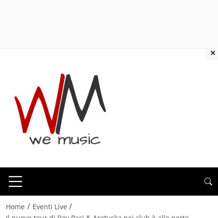
×
/
/
Home
Eventi Live
Il nuovo tour di Roy Paci & Aretuska nei club è alle porte