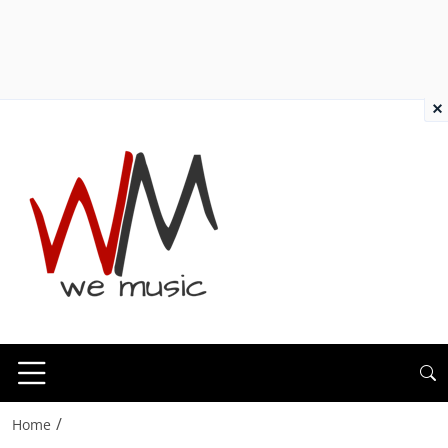
×
/
Home