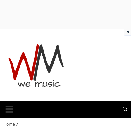
×
/
Home