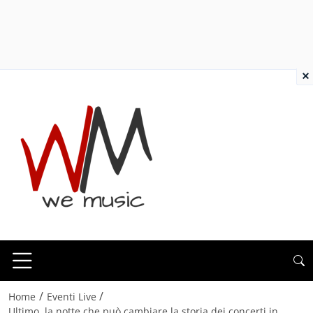
×
/
/
Home
Eventi Live
Ultimo, la notte che può cambiare la storia dei concerti in