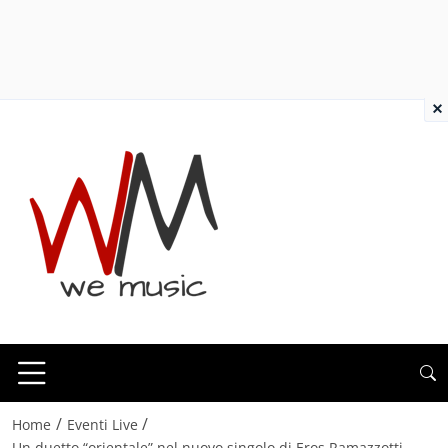
×
/
/
Home
Eventi Live
Un duetto “orientale” nel nuovo singolo di Eros Ramazzotti