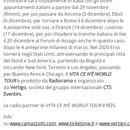
il mondo e sarà nuovamente in Italia con gli ultimi
appuntamenti italiani a partire dal 29 novembre
(Rimini), per poi passare da Ancona (3 dicembre), Eboli
(6 dicembre), per tornare a Roma il 6 dicembre dopo le
4 anteprime sold out, a Firenze (14 dicembre) , Livorno
(17 dicembre), per poi chiudere la tranche italiana di live
il 20 dicembre al Forum di Assago anche in questo caso,
dopo le 4 anteprime milanesi di marzo. Nel 2020 Eros
tornerà negli Stati Uniti, attraversando le principali città
del Nord e Sud America, partendo da Bogotà e
toccando New York, Toronto e Los Angeles, passando
per Buenos Aires e Chicago. Il
VITA CE N’È WORLD
TOUR
è prodotto da
Radiorama
e organizzato
da
Vertigo
, società del gruppo internazionale
CTS
Eventim.
La radio partner di
VITA CE N’È WORLD TOUR
è
RDS
.
Info
su
www.ramazzotti.com
,
www.ticketone.it
e
www.vertigo.c