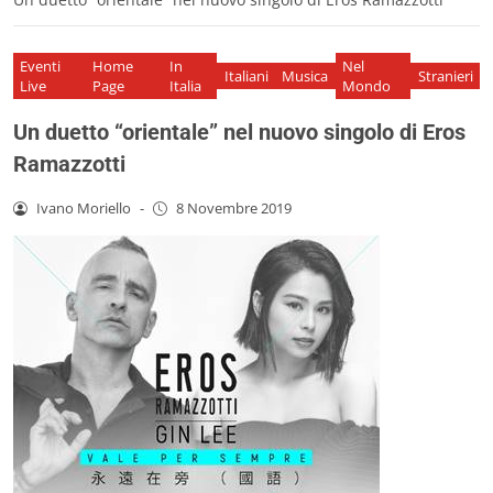
Eventi
Home
In
Nel
Italiani
Musica
Stranieri
Live
Page
Italia
Mondo
Un duetto “orientale” nel nuovo singolo di Eros
Ramazzotti
Ivano Moriello
-
8 Novembre 2019