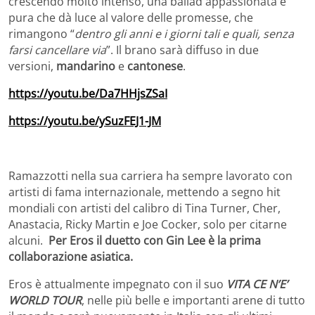
crescendo molto intenso, una ballad appassionata e
pura che dà luce al valore delle promesse, che
rimangono “
dentro gli anni e i giorni tali e quali, senza
farsi cancellare via
”. Il brano sarà diffuso in due
versioni,
mandarino
e
cantonese
.
https://youtu.be/Da7HHjsZSaI
https://youtu.be/ySuzFEJ1-JM
Ramazzotti nella sua carriera ha sempre lavorato con
artisti di fama internazionale, mettendo a segno hit
mondiali con artisti del calibro di Tina Turner, Cher,
Anastacia, Ricky Martin e Joe Cocker, solo per citarne
alcuni.
Per Eros il duetto con Gin Lee è la prima
collaborazione asiatica.
Eros è attualmente impegnato con il suo
VITA CE N’E’
WORLD TOUR
, nelle più belle e importanti arene di tutto