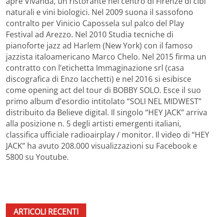
apre Vivanda, un ristorante nel centro di Firenze di cibi
naturali e vini biologici. Nel 2009 suona il sassofono
contralto per Vinicio Capossela sul palco del Play
Festival ad Arezzo. Nel 2010 Studia tecniche di
pianoforte jazz ad Harlem (New York) con il famoso
jazzista italoamericano Marco Chelo. Nel 2015 firma un
contratto con l’etichetta Immaginazione srl (casa
discografica di Enzo Iacchetti) e nel 2016 si esibisce
come opening act del tour di BOBBY SOLO. Esce il suo
primo album d’esordio intitolato “SOLI NEL MIDWEST”
distribuito da Believe digital. Il singolo “HEY JACK” arriva
alla posizione n. 5 degli artisti emergenti italiani,
classifica ufficiale radioairplay / monitor. Il video di “HEY
JACK” ha avuto 208.000 visualizzazioni su Facebook e
5800 su Youtube.
ARTICOLI RECENTI