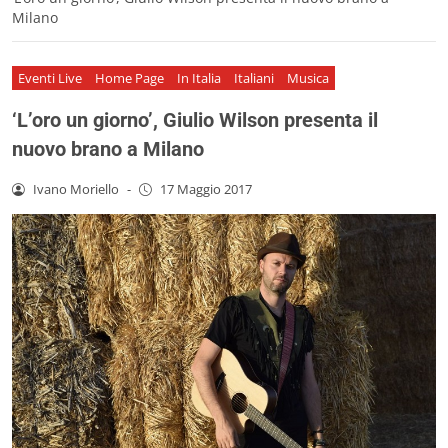
Milano
Eventi Live
Home Page
In Italia
Italiani
Musica
‘L’oro un giorno’, Giulio Wilson presenta il
nuovo brano a Milano
Ivano Moriello
-
17 Maggio 2017