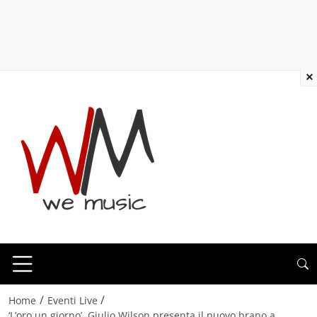
×
/
/
Home
Eventi Live
‘L’oro un giorno’, Giulio Wilson presenta il nuovo brano a