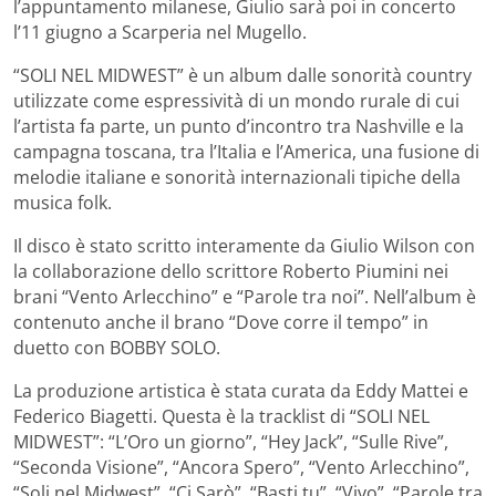
l’appuntamento milanese, Giulio sarà poi in concerto
l’11 giugno a Scarperia nel Mugello.
“SOLI NEL MIDWEST” è un album dalle sonorità country
utilizzate come espressività di un mondo rurale di cui
l’artista fa parte, un punto d’incontro tra Nashville e la
campagna toscana, tra l’Italia e l’America, una fusione di
melodie italiane e sonorità internazionali tipiche della
musica folk.
Il disco è stato scritto interamente da Giulio Wilson con
la collaborazione dello scrittore Roberto Piumini nei
brani “Vento Arlecchino” e “Parole tra noi”. Nell’album è
contenuto anche il brano “Dove corre il tempo” in
duetto con BOBBY SOLO.
La produzione artistica è stata curata da Eddy Mattei e
Federico Biagetti. Questa è la tracklist di “SOLI NEL
MIDWEST”: “L’Oro un giorno”, “Hey Jack”, “Sulle Rive”,
“Seconda Visione”, “Ancora Spero”, “Vento Arlecchino”,
“Soli nel Midwest”, “Ci Sarò”, “Basti tu”, “Vivo”, “Parole tra