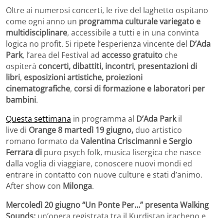
Oltre ai numerosi concerti, le rive del laghetto ospitano
come ogni anno un
programma culturale variegato e
multidisciplinare
, accessibile a tutti e in una convinta
logica no profit. Si ripete l’esperienza vincente del
D’Ada
Park
, l’area del Festival ad
accesso gratuito
che
ospiterà
concerti,
dibattiti, incontri
,
presentazioni di
libri
,
esposizioni artistiche, proiezioni
cinematografiche
,
corsi di formazione e laboratori per
bambini
.
Questa settimana
in programma al
D’Ada Park
il
live
di
Orange 8 martedì 19 giugno,
duo artistico
romano formato da
Valentina Criscimanni e Sergio
Ferrara di
puro psych folk, musica lisergica che nasce
dalla voglia di viaggiare, conoscere nuovi mondi ed
entrare in contatto con nuove culture e stati d’animo.
After show con
Milonga
.
Mercoledì 20 giugno “Un Ponte Per…” presenta Walking
Sounds:
un’opera registrata tra il Kurdistan iracheno e