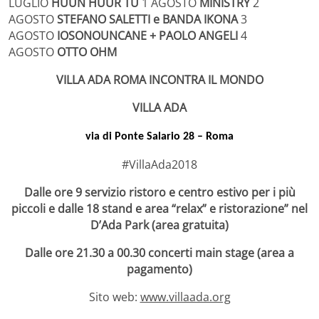
LUGLIO
HUUN HUUR TU
1 AGOSTO
MINISTRY
2
AGOSTO
STEFANO SALETTI e BANDA IKONA
3
AGOSTO
IOSONOUNCANE + PAOLO ANGELI
4
AGOSTO
OTTO OHM
VILLA ADA ROMA INCONTRA IL MONDO
VILLA ADA
via di Ponte Salario 28 – Roma
#VillaAda2018
Dalle ore 9 servizio ristoro e centro estivo per i più
piccoli e dalle 18 stand e area “relax” e ristorazione” nel
D’Ada Park (area gratuita)
Dalle ore 21.30 a 00.30 concerti main stage (area a
pagamento)
Sito web:
www.villaada.org