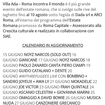
Villa Ada – Roma incontra il mondo
è il più grande
evento dell’estate romana, che si svolge sulle rive del
laghetto fino
al 10 agosto
sotto l’egida di
Dada srl e ARCI
Roma
, all’interno del programma dell’
Estate
Romana
promosso da
Roma Capitale – Assessorato alla
Crescita culturale e realizzato in collaborazione con
SIAE.
CALENDARIO IN AGGIORNAMENTO
15 GIUGNO
NOYZ NARCOS (SOLD OUT)
16
GIUGNO
GIANCANE
17 GIUGNO
NOYZ NARCOS
18
GIUGNO
PAOLO ZANARDI CANTA PIERO CIAMPI
19
GIUGNO
GUIDO CATALANO + DENTE
20
GIUGNO
#WITHREFUGEES LIVE
CON
BOMBINO +
SANDRO JOYEUX + AWA LY
21 GIUGNO
MOKADELIC
22
GIUGNO
JOE VICTOR
23 GIUGNO
FRAH QUINTALE
24
GIUGNO
ASCANIO CELESTINI + GIOVANNA MARINI
25
GIUGNO
OMAGGIO A DAVID BOWIE
26 GIUGNO
MUSICA
NUDA
27 GIUGNO
CANZONIERE GRECANICO