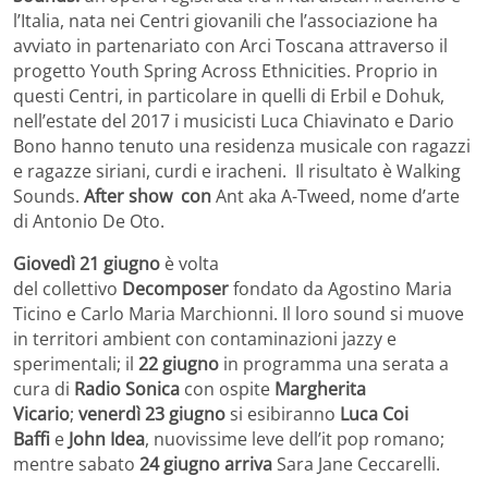
l’Italia, nata nei Centri giovanili che l’associazione ha
avviato in partenariato con Arci Toscana attraverso il
progetto Youth Spring Across Ethnicities. Proprio in
questi Centri, in particolare in quelli di Erbil e Dohuk,
nell’estate del 2017 i musicisti Luca Chiavinato e Dario
Bono hanno tenuto una residenza musicale con ragazzi
e ragazze siriani, curdi e iracheni. Il risultato è Walking
Sounds.
After show con
Ant aka A-Tweed, nome d’arte
di Antonio De Oto.
Giovedì 21 giugno
è volta
del
collettivo
Decomposer
fondato da Agostino Maria
Ticino e Carlo Maria Marchionni. Il loro sound si muove
in territori ambient con contaminazioni jazzy e
sperimentali; il
22 giugno
in programma una serata a
cura di
Radio Sonica
con ospite
Margherita
Vicario
;
venerdì 23 giugno
si esibiranno
Luca Coi
Baffi
e
John Idea
, nuovissime leve dell’it pop romano;
mentre sabato
24 giugno arriva
Sara Jane Ceccarelli.