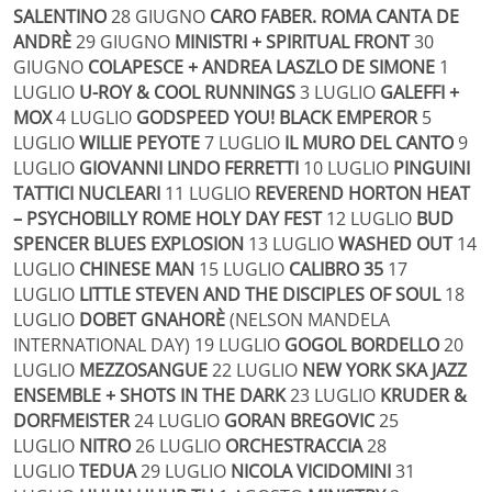
SALENTINO
28 GIUGNO
CARO FABER. ROMA CANTA DE
ANDRÈ
29 GIUGNO
MINISTRI + SPIRITUAL FRONT
30
GIUGNO
COLAPESCE + ANDREA LASZLO DE SIMONE
1
LUGLIO
U-ROY & COOL RUNNINGS
3 LUGLIO
GALEFFI +
MOX
4 LUGLIO
GODSPEED YOU! BLACK EMPEROR
5
LUGLIO
WILLIE PEYOTE
7 LUGLIO
IL MURO DEL CANTO
9
LUGLIO
GIOVANNI LINDO FERRETTI
10 LUGLIO
PINGUINI
TATTICI NUCLEARI
11 LUGLIO
REVEREND HORTON HEAT
– PSYCHOBILLY ROME HOLY DAY FEST
12 LUGLIO
BUD
SPENCER BLUES EXPLOSION
13 LUGLIO
WASHED OUT
14
LUGLIO
CHINESE MAN
15 LUGLIO
CALIBRO 35
17
LUGLIO
LITTLE STEVEN AND THE DISCIPLES OF SOUL
18
LUGLIO
DOBET GNAHORÈ
(NELSON MANDELA
INTERNATIONAL DAY)
19 LUGLIO
GOGOL BORDELLO
20
LUGLIO
MEZZOSANGUE
22 LUGLIO
NEW YORK SKA JAZZ
ENSEMBLE + SHOTS IN THE DARK
23 LUGLIO
KRUDER &
DORFMEISTER
24 LUGLIO
GORAN BREGOVIC
25
LUGLIO
NITRO
26 LUGLIO
ORCHESTRACCIA
28
LUGLIO
TEDUA
29 LUGLIO
NICOLA VICIDOMINI
31