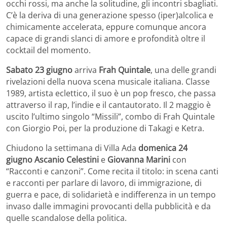
occhi rossi, ma anche la solitudine, gli incontri sbagliati.
C’è la deriva di una generazione spesso (iper)alcolica e
chimicamente accelerata, eppure comunque ancora
capace di grandi slanci di amore e profondità oltre il
cocktail del momento.
Sabato
23 giugno
arriva
Frah Quintale
, una delle grandi
rivelazioni della nuova scena musicale italiana. Classe
1989, artista eclettico, il suo è un pop fresco, che passa
attraverso il rap, l’indie e il cantautorato. Il 2 maggio è
uscito l’ultimo singolo “Missili”, combo di Frah Quintale
con Giorgio Poi, per la produzione di Takagi e Ketra.
Chiudono la settimana di Villa Ada
domenica
24
giugno
Ascanio Celestini
e
Giovanna Marini
con
“Racconti e canzoni”. Come recita il titolo: in scena canti
e racconti per parlare di lavoro, di immigrazione, di
guerra e pace, di solidarietà e indifferenza in un tempo
invaso dalle immagini provocanti della pubblicità e da
quelle scandalose della politica.