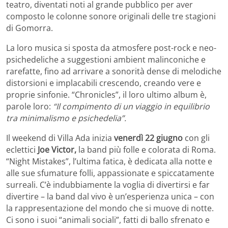
teatro, diventati noti al grande pubblico per aver
composto le colonne sonore originali delle tre stagioni
di Gomorra.
La loro musica si sposta da atmosfere post-rock e neo-
psichedeliche a suggestioni ambient malinconiche e
rarefatte, fino ad arrivare a sonorità dense di melodiche
distorsioni e implacabili crescendo, creando vere e
proprie sinfonie. “Chronicles”, il loro ultimo album è,
parole loro:
“Il compimento di un viaggio in equilibrio
tra minimalismo e psichedelia”.
Il weekend di Villa Ada inizia
venerdì 22 giugno
con gli
eclettici
Joe Victor,
la band più folle e colorata di Roma.
“Night Mistakes”, l’ultima fatica, è dedicata alla notte e
alle sue sfumature folli, appassionate e spiccatamente
surreali. C’è indubbiamente la voglia di divertirsi e far
divertire – la band dal vivo è un’esperienza unica – con
la rappresentazione del mondo che si muove di notte.
Ci sono i suoi “animali sociali”, fatti di ballo sfrenato e