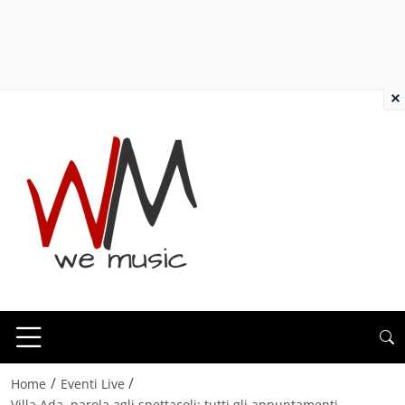
×
/
/
Home
Eventi Live
Villa Ada, parola agli spettacoli: tutti gli appuntamenti