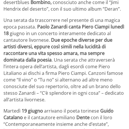
desertblues
Bombino,
conosciuto anche come il “Jimi
Hendrix del deserto”, con il suo ultimo album “Deran”.
Una serata da trascorrere nel presente di una magica
epoca passata.
Paolo Zanardi canta Piero Ciampi lunedì
18
giugno in un concerto interamente dedicato al
cantautore livornese.
Due epoche diverse per due
artisti diversi, eppure così simili nella lucidità di
raccontare una vita spesso amara, ma sempre
dominata dalla poesia
. Una serata che attraverserà
l’intera opera dell’artista, dagli esordi come Piero
Litaliano ai dischi a firma Piero Ciampi. Canzoni famose
come “Il vino” o “Tu no” si alternano ad altre meno
conosciute del suo repertorio, oltre ad un brano dello
stesso Zanardi – “C’è splendore in ogni cosa” – dedicato
all’artista livornese.
Martedì
19 giugno
arrivano il poeta torinese
Guido
Catalano
e il cantautore emiliano
Dente
con il loro
“Contemporaneamente insieme anche d’estate”,