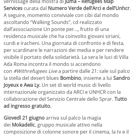
vernissage della mostra di
Juma – Refugees Map
Services
curata dal
Numero Verde dell’Arci e dell’Unhcr
.
A seguire, momento conviviale con cibi dal mondo
ascoltando “Walking Sounds”, cd realizzato
dall’associazione Un ponte per…, frutto di una
residenza musicale che ha coinvolto giovani siriani,
curdi e iracheni. Una giornata di confronto e di festa,
per scardinare le narrazioni dei media e per rendere
visibile il portato della solidarietà. La sera le luci di Villa
Ada Roma incontra il mondo si accendono
con
#Withrefugees Live
a partire dalle 21: sale sul palco
la stella del desert blues
Bombino
, insieme a lui
Sandro
Joyeux e Awa Ly.
Un set di world music di livello
internazionale organizzato da ARCI e UNHCR con la
collaborazione del Servizio Centrale dello Sprar.
Tutto
ad ingresso gratuito.
Giovedì 21 giugno
arriva sul palco la magia
dei
Mokadelic
, gruppo musicale attivo nella
composizione di colonne sonore per il cinema, la tv e il