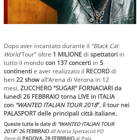
Dopo aver incantato durante il
“Black Cat
World
Tour” oltre
1 MILIONE
di
spettatori
in
tutto il mondo
con 137 concerti
in
5
continenti
e aver realizzato il
RECORD
di
ben
22 show
all’Arena di Verona in 12
mesi,
ZUCCHERO “SUGAR” FORNACIARI da
lunedì 26 FEBBRAIO torna LIVE in ITALIA
con
“WANTED ITALIAN TOUR 2018
”
,
il tour nei
PALASPORT delle principali città italiane.
Queste tutte le date di
“WANTED ITALIAN TOUR
2018
”:
26 FEBBRAIO
all’
Arena Spettacoli PD
Fiere
di
PADOVA, 28 FEBBRAIO
al
Pala