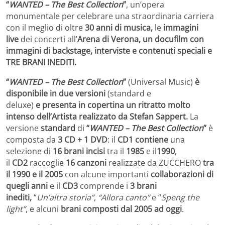
“
WANTED – The Best Collection
”
, un’opera
monumentale
per celebrare una straordinaria carriera
con il meglio di oltre
30 anni di musica,
le
immagini
live
dei
concerti all’
Arena di Verona, un docufilm con
immagini di backstage, interviste e contenuti speciali e
TRE BRANI INEDITI.
“
WANTED – The Best Collection
”
(Universal Music)
è
disponibile in due versioni
(standard e
deluxe)
e
presenta in copertina un ritratto molto
intenso dell’Artista realizzato da Stefan Sappert.
La
versione
standard
di
“
WANTED – The Best Collection
”
è
composta da
3 CD + 1 DVD
: il
CD1
contiene
una
selezione di
16 brani incisi
tra il
1985
e il
1990
,
il
CD2
raccoglie
16 canzoni
realizzate da ZUCCHERO
tra
il 1990 e il 2005
con alcune importanti
collaborazioni di
quegli anni
e il
CD3
comprende i
3 brani
inediti,
“
Un’altra storia”
,
“Allora canto”
e “
Speng the
light”
, e alcuni
brani composti dal 2005 ad oggi
.