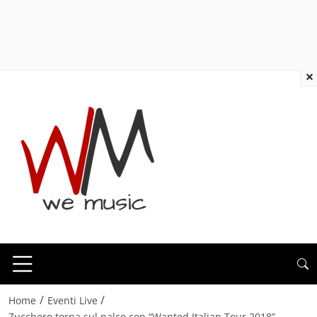
×
/
/
Home
Eventi Live
Zucchero torna sul palco con “Wanted Italian Tour 2018”