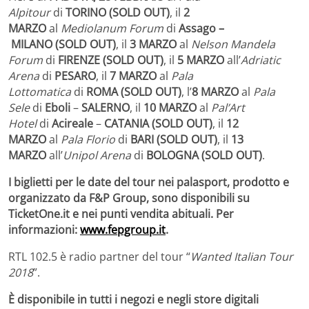
Alpitour
di
TORINO
(SOLD OUT)
, il
2
MARZO
al
Mediolanum Forum
di
Assago
–
MILANO (SOLD OUT)
, il
3 MARZO
al
Nelson Mandela
Forum
di
FIRENZE
(SOLD OUT)
, il
5 MARZO
all’
Adriatic
Arena
di
PESARO
, il
7 MARZO
al
Pala
Lottomatica
di
ROMA
(SOLD OUT)
, l’
8 MARZO
al
Pala
Sele
di
Eboli
–
SALERNO
, il
10 MARZO
al
Pal’Art
Hotel
di
Acireale
–
CATANIA
(SOLD OUT)
, il
12
MARZO
al
Pala Florio
di
BARI
(SOLD OUT)
, il
13
MARZO
all’
Unipol Arena
di
BOLOGNA
(SOLD OUT)
.
I biglietti per le date del tour nei palasport, prodotto e
organizzato da F&P Group, sono disponibili su
TicketOne.it e nei punti vendita abituali. Per
informazioni:
www.fepgroup.it
.
RTL 102.5 è radio partner del tour “
Wanted Italian Tour
2018
”.
È disponibile in tutti i negozi e negli store digitali