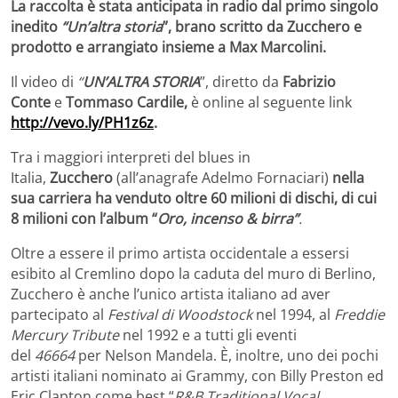
La raccolta è stata anticipata in radio dal primo singolo
inedito
“Un’altra storia
”, brano scritto da Zucchero e
prodotto e arrangiato insieme a Max Marcolini.
Il video di
“
UN’ALTRA STORIA
”, diretto da
Fabrizio
Conte
e
Tommaso Cardile,
è online al seguente link
http://vevo.ly/PH1z6z
.
Tra i maggiori interpreti del blues in
Italia,
Zucchero
(all’anagrafe Adelmo Fornaciari)
nella
sua carriera ha venduto oltre 60 milioni di dischi, di cui
8 milioni con l’album “
Oro, incenso & birra”
.
Oltre a essere il primo artista occidentale a essersi
esibito al Cremlino dopo la caduta del muro di Berlino,
Zucchero è anche l’unico artista italiano ad aver
partecipato al
Festival di Woodstock
nel 1994, al
Freddie
Mercury Tribute
nel 1992 e a tutti gli eventi
del
46664
per Nelson Mandela. È, inoltre, uno dei pochi
artisti italiani nominato ai Grammy, con Billy Preston ed
Eric Clapton come best “
R&B Traditional Vocal