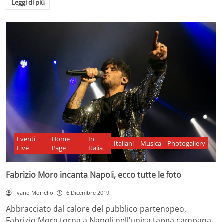
Leggi di più
Eventi
Home
In
Italiani
Musica
Photogallery
Live
Page
Italia
Fabrizio Moro incanta Napoli, ecco tutte le foto
Ivano Moriello
6 Dicembre 2019
Abbracciato dal calore del pubblico partenopeo,
Fabrizio Moro torna a Napoli nell’unica tappa campana