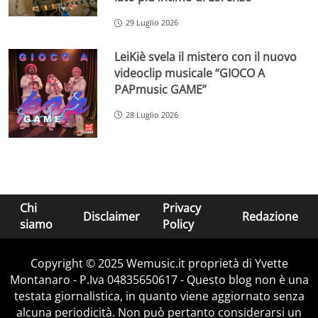
29 Luglio 2026
LeiKiè svela il mistero con il nuovo
videoclip musicale “GIOCO A
PAPmusic GAME”
28 Luglio 2026
Chi
Privacy
Disclaimer
Redazione
siamo
Policy
Copyright © 2025 Wemusic.it proprietà di Yvette
Montanaro - P.Iva 04835650617 - Questo blog non è una
testata giornalistica, in quanto viene aggiornato senza
alcuna periodicità. Non può pertanto considerarsi un