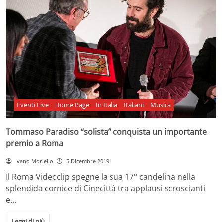
Eventi Live
Home Page
In Italia
Italiani
Musica
Tommaso Paradiso “solista” conquista un importante
premio a Roma
Ivano Moriello
5 Dicembre 2019
Il Roma Videoclip spegne la sua 17° candelina nella
splendida cornice di Cinecittà tra applausi scroscianti
e…
Leggi di più