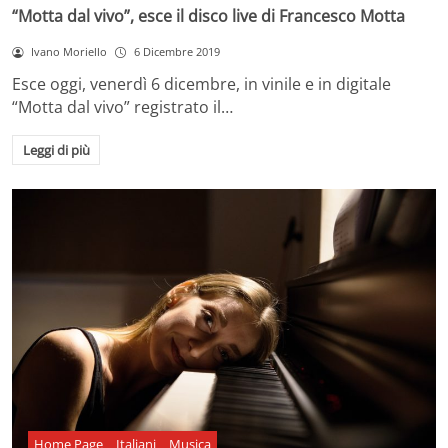
“Motta dal vivo”, esce il disco live di Francesco Motta
Ivano Moriello
6 Dicembre 2019
Esce oggi, venerdì 6 dicembre, in vinile e in digitale
“Motta dal vivo” registrato il…
Leggi di più
Home Page
Italiani
Musica