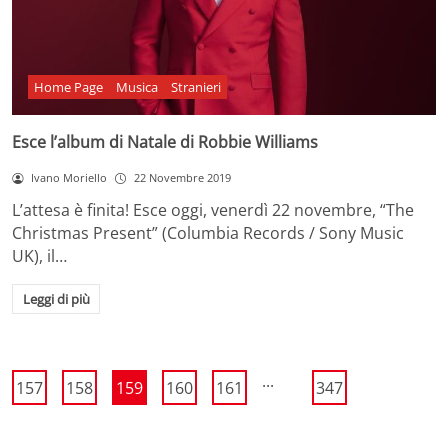
Home Page
Musica
Stranieri
Esce l’album di Natale di Robbie Williams
Ivano Moriello
22 Novembre 2019
L’attesa è finita! Esce oggi, venerdì 22 novembre, “The
Christmas Present” (Columbia Records / Sony Music
UK), il…
Leggi di più
...
157
158
159
160
161
347