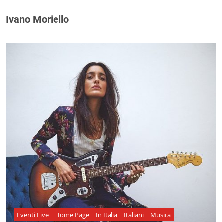
Ivano Moriello
Eventi Live
Home Page
In Italia
Italiani
Musica