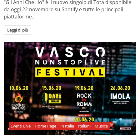
"Gli Anni Che Ho" è il nuovo singolo di Tota disponibile
da oggi 22 novembre su Spotify e tutte le principali
piattaforme…
Leggi di più
Eventi Live
Home Page
In Italia
Italiani
Musica