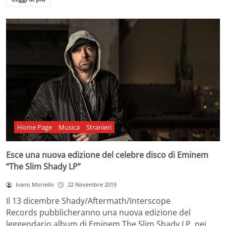
Home Page
Musica
Stranieri
Esce una nuova edizione del celebre disco di Eminem
“The Slim Shady LP”
Ivano Moriello
22 Novembre 2019
Il 13 dicembre Shady/Aftermath/Interscope
Records pubblicheranno una nuova edizione del
leggendario album di Eminem The Slim Shady LP, nei…