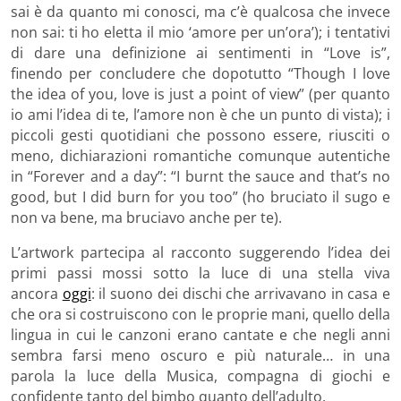
sai è da quanto mi conosci, ma c’è qualcosa che invece
non sai: ti ho eletta il mio ‘amore per un’ora’); i tentativi
di dare una definizione ai sentimenti in “Love is”,
finendo per concludere che dopotutto “Though I love
the idea of you, love is just a point of view” (per quanto
io ami l’idea di te, l’amore non è che un punto di vista); i
piccoli gesti quotidiani che possono essere, riusciti o
meno, dichiarazioni romantiche comunque autentiche
in “Forever and a day”: “I burnt the sauce and that’s no
good, but I did burn for you too” (ho bruciato il sugo e
non va bene, ma bruciavo anche per te).
L’artwork partecipa al racconto suggerendo l’idea dei
primi passi mossi sotto la luce di una stella viva
ancora
oggi
: il suono dei dischi che arrivavano in casa e
che ora si costruiscono con le proprie mani, quello della
lingua in cui le canzoni erano cantate e che negli anni
sembra farsi meno oscuro e più naturale… in una
parola la luce della Musica, compagna di giochi e
confidente tanto del bimbo quanto dell’adulto.