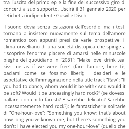
tra l’uscita del primo ep e la fine del successivo giro di
concerti a suo supporto. Uscirà il 31 gennaio 2020 per
l’etichetta indipendente Gusville Dischi.
Il suono devia senza esitazioni dall’esordio, ma i testi
tornano a insistere nuovamente sul tema dell’amore
romantico con appunti presi da varie prospettive: il
clima orwelliano di una società distopica che spinge a
riscoprire l’enorme piacere di amarsi nelle minuscole
pieghe del quotidiano in “2081”: “Make love, drink tea,
kiss me as if we were free” (fare l’amore, bere tè,
baciami come se fossimo liberi); i desideri e le
aspettative dell’immaginazione nella title track “Raw”: “If
you had to dance, whom would it be with? And would it
be soft? Would it be unceasingly hard rock?” (se dovessi
ballare, con chi lo faresti? E sarebbe delicato? Sarebbe
incessantemente hard rock?); le fantasticherie solitarie
di “One-hour-love”: “Something you know: that’s about
how long you’ve known me, but there’s something you
don’t: I have elected you my one-hour-love” (quello che