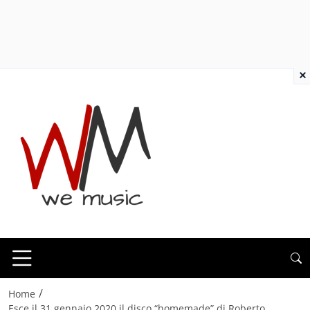
×
/
Home
Esce il 31 gennaio 2020 il disco “homemade” di Roberto