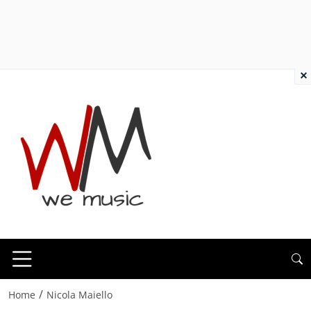
×
/
Home
Nicola Maiello