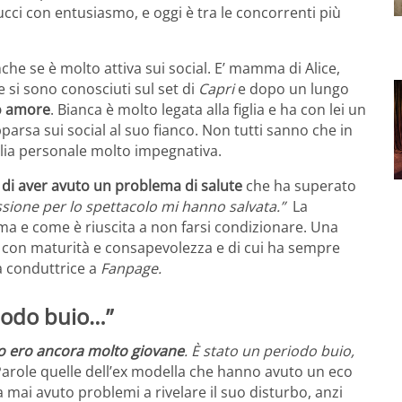
ucci con entusiasmo, e oggi è tra le concorrenti più
che se è molto attiva sui social. E’ mamma di Alice,
e si sono conosciuti sul set di
Capri
e dopo un lungo
ro amore
. Bianca è molto legata alla figlia e ha con lei un
rsa sui social al suo fianco. Non tutti sanno che in
lia personale molto impegnativa.
o di aver avuto un problema di salute
che ha superato
assione per lo spettacolo mi hanno salvata.”
La
ma e come è riuscita a non farsi condizionare. Una
e con maturità e consapevolezza e di cui ha sempre
a conduttrice a
Fanpage.
riodo buio…”
o ero ancora molto giovane
. È stato un periodo buio,
 Parole quelle dell’ex modella che hanno avuto un eco
 mai avuto problemi a rivelare il suo disturbo, anzi