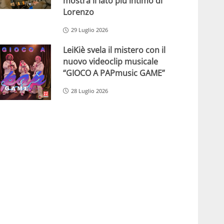
mostra il lato più intimo di
Lorenzo
29 Luglio 2026
LeiKiè svela il mistero con il
nuovo videoclip musicale
“GIOCO A PAPmusic GAME”
28 Luglio 2026