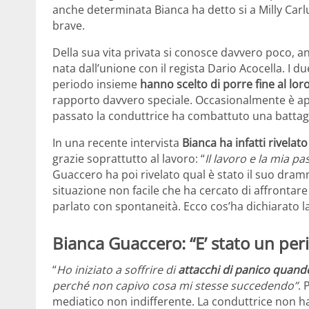
anche determinata Bianca ha detto si a Milly Carl
brave.
Della sua vita privata si conosce davvero poco, an
nata dall’unione con il regista Dario Acocella. I du
periodo insieme
hanno scelto di porre fine al lo
rapporto davvero speciale. Occasionalmente è appa
passato la conduttrice ha combattuto una battag
In una recente intervista
Bianca ha infatti rivelat
grazie soprattutto al lavoro: “
Il lavoro e la mia p
Guaccero ha poi rivelato qual è stato il suo dram
situazione non facile che ha cercato di affrontar
parlato con spontaneità. Ecco cos’ha dichiarato l
Bianca Guaccero: “E’ stato un pe
“
Ho iniziato a soffrire di
attacchi di panico quand
perché non capivo cosa mi stesse succedendo”
​.
mediatico non indifferente. La conduttrice non ha